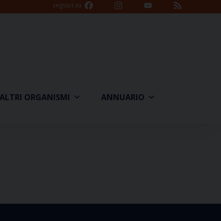
Facebook
Instagram
YouTube
Feed
seguici su
Channel
ALTRI ORGANISMI
ANNUARIO