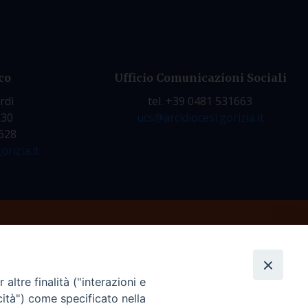
co
Ufficio Comunicazioni Sociali
rdì
tel. +39 0481 531663
.30
ucs@arcidiocesi.gorizia.it
7628
orizia.it
altre finalità ("interazioni e
cità") come specificato nella