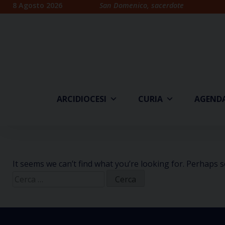
Skip
8 Agosto 2026
San Domenico, sacerdote
to
content
ARCIDIOCESI
CURIA
AGEND
It seems we can’t find what you’re looking for. Perhaps 
Ricerca
per: