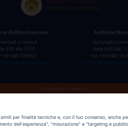
ria dell’Arcivescovo
Archivio Stori
martedì a venerdì
Da lunedì a vene
lle 9.00 alle 13.00
dalle 9.00 alle 12
. +39 0481 597601
tel. +39 0481 59
o@arcidiocesi.gorizia.it
archivio@arcidiocesi.g
Privacy policy - trasparenza
imili per finalità tecniche e, con il tuo consenso, anche per 
amento dell'esperienza", "misurazione" e "targeting e pubbli