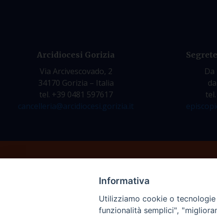
Arcidiocesi Gorizia
Segrete
Via Arcivescovado, 2
Da 
34170 Gorizia – Italia
da
tel. +39 0481 597617
tel
cancelleria@arcidiocesi.gorizia.it
episcopi
Informativa
Utilizziamo cookie o tecnologie s
funzionalità semplici", "miglior