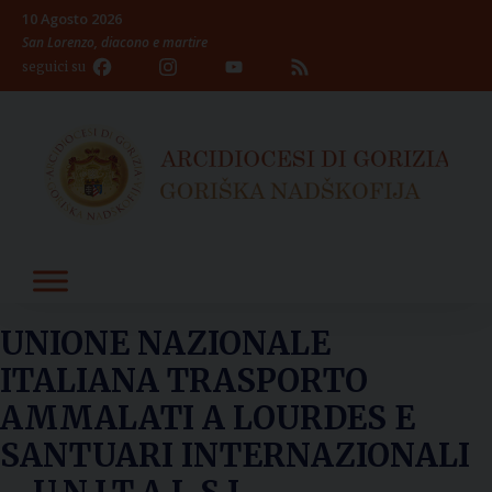
Skip
10 Agosto 2026
to
San Lorenzo, diacono e martire
content
Facebook
Instagram
YouTube
Feed
seguici su
Channel
UNIONE NAZIONALE
ITALIANA TRASPORTO
AMMALATI A LOURDES E
SANTUARI INTERNAZIONALI