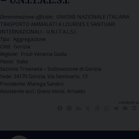
– U.N.I.T.A.L.S.I.
Denominazione ufficiale:
UNIONE NAZIONALE ITALIANA
TRASPORTO AMMALATI A LOURDES E SANTUARI
INTERNAZIONALI - U.N.I.T.A.L.S.I.
Tipo:
Aggregazione
Città:
Gorizia
Regione:
Friuli-Venezia Giulia
Paese:
Italia
Sezione Triveneta – Sottosezione di Gorizia
Sede: 34170 Gorizia, Via Seminario, 13
Presidente: Marega Sandro
Assistente eccl.: Greco mons. Arnaldo
condividi su
Facebook
Pinterest
LinkedIn
X
Threads
WhatsApp
Telegra
Emai