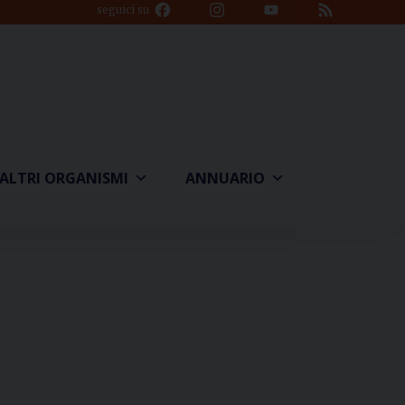
Facebook
Instagram
YouTube
Feed
seguici su
Channel
ALTRI ORGANISMI
ANNUARIO