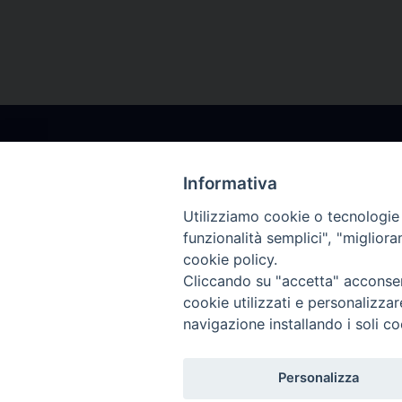
Informativa
Utilizziamo cookie o tecnologie s
Arcidiocesi Gorizia
Segrete
funzionalità semplici", "miglior
cookie policy.
Via Arcivescovado, 2
Da 
Cliccando su "accetta" acconsent
34170 Gorizia – Italia
da
cookie utilizzati e personalizza
tel. +39 0481 597617
tel
navigazione installando i soli co
cancelleria@arcidiocesi.gorizia.it
episcopi
Personalizza