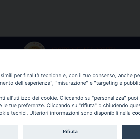
imili per finalità tecniche e, con il tuo consenso, anche per 
ria dell’Arcivescovo
Archivio Stori
amento dell'esperienza", "misurazione" e "targeting e pubbli
martedì a venerdì
Da lunedì a vene
i all'utilizzo dei cookie. Cliccando su "personalizza" puoi
lle 9.00 alle 13.00
dalle 9.00 alle 12
re le tue preferenze. Cliccando su "rifiuta" o chiudendo que
. +39 0481 597601
tel. +39 0481 59
okie tecnici. Ulteriori informazioni sono disponibili nella
coo
o@arcidiocesi.gorizia.it
archivio@arcidiocesi.g
Rifiuta