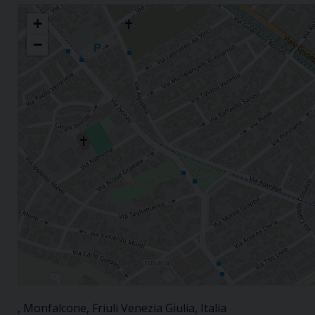
Parrocchia Ss. Nicolò e Paolo
+
−
, Monfalcone, Friuli Venezia Giulia, Italia