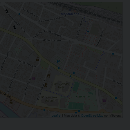
Leaflet
| Map data ©
OpenStreetMap
contributors