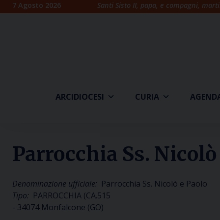
Skip
7 Agosto 2026
Santi Sisto II, papa, e compagni, marti
to
content
ARCIDIOCESI
CURIA
AGEND
Parrocchia Ss. Nicolò
Denominazione ufficiale:
Parrocchia Ss. Nicolò e Paolo
Tipo:
PARROCCHIA (CA.515
- 34074 Monfalcone (GO)