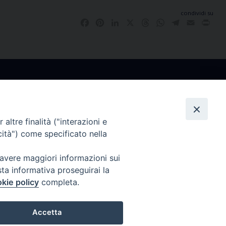
condividi su
Facebook
Pinterest
LinkedIn
X
Threads
WhatsApp
Telegram
Email
Pri
altre finalità ("interazioni e
co
Ufficio Comunicazioni Sociali
cità") come specificato nella
rdì
tel. +39 0481 531663
 avere maggiori informazioni sui
.30
ucs@arcidiocesi.gorizia.it
sta informativa proseguirai la
7628
kie policy
completa.
orizia.it
Accetta