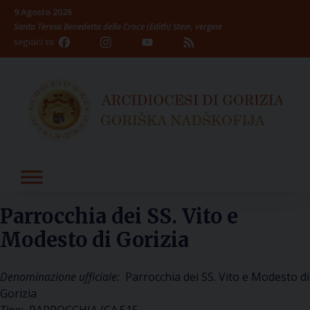
Skip
9 Agosto 2026
to
Santa Teresa Benedetta della Croce (Edith) Stein, vergine
content
Facebook
Instagram
YouTube
Feed
seguici su
Channel
Parrocchia dei SS. Vito e
Modesto di Gorizia
Denominazione ufficiale:
Parrocchia dei SS. Vito e Modesto di
Gorizia