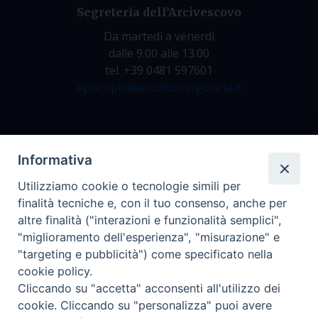
Segreteria dell’Arcivescovo
Da martedì a venerdì
dalle 9.00 alle 13.00
tel. +39 0481 597601
episcopio@arcidiocesi.gorizia.it
Archivio Storico
Informativa
Da lunedì a venerdì
Utilizziamo cookie o tecnologie simili per
dalle 9.00 alle 12.30
finalità tecniche e, con il tuo consenso, anche per
tel. +39 0481 597628
altre finalità ("interazioni e funzionalità semplici",
archivio@arcidiocesi.gorizia.it
"miglioramento dell'esperienza", "misurazione" e
"targeting e pubblicità") come specificato nella
cookie policy.
Ufficio Comunicazioni Sociali
Cliccando su "accetta" acconsenti all'utilizzo dei
tel. +39 0481 531663
cookie. Cliccando su "personalizza" puoi avere