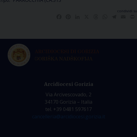
Tipo:
PARROCCHIA (CA.515
condividi su
Facebook
Pinterest
LinkedIn
X
Threads
WhatsApp
Telegra
Emai
Arcidiocesi Gorizia
Via Arcivescovado, 2
34170 Gorizia – Italia
tel. +39 0481 597617
cancelleria@arcidiocesi.gorizia.it