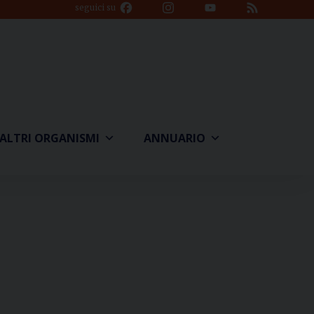
Facebook
Instagram
YouTube
Feed
seguici su
Channel
ALTRI ORGANISMI
ANNUARIO