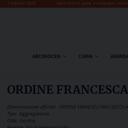
Skip
7 Agosto 2026
Santi Sisto II, papa, e compagni, marti
to
content
ARCIDIOCESI
CURIA
AGEND
ORDINE FRANCESCAN
Denominazione ufficiale:
ORDINE FRANCESCANO SECOLARE
Tipo:
Aggregazione
Città:
Gorizia
Regione:
Friuli-Venezia Giulia