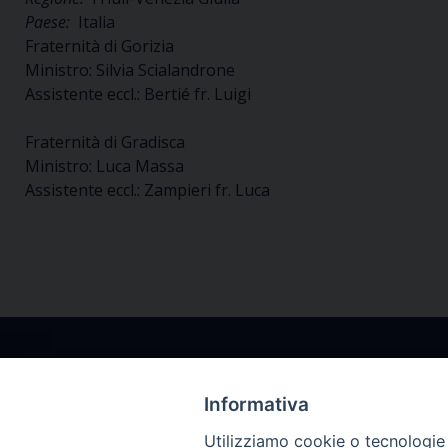
Paese:
Italia
Fraternità di Gorizia
Ministro: Silvia Scialandrone
Assistente eccl.: Bertié fr. Luigi
Fraternità di Gradisca
Ministro: Luca Massa
Assistente eccl.: Zampieri fr. Luca
Informativa
Utilizziamo cookie o tecnologie s