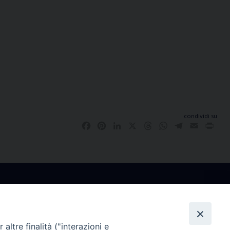
condividi su
Facebook
Pinterest
LinkedIn
X
Threads
WhatsApp
Telegram
Email
Pri
altre finalità ("interazioni e