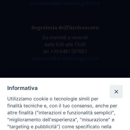
cancelleria@arcidiocesi.gorizia.it
Segreteria dell’Arcivescovo
Da martedì a venerdì
dalle 9.00 alle 13.00
tel. +39 0481 597601
episcopio@arcidiocesi.gorizia.it
Archivio Storico
Informativa
Da lunedì a venerdì
Utilizziamo cookie o tecnologie simili per
dalle 9.00 alle 12.30
finalità tecniche e, con il tuo consenso, anche per
tel. +39 0481 597628
altre finalità ("interazioni e funzionalità semplici",
archivio@arcidiocesi.gorizia.it
"miglioramento dell'esperienza", "misurazione" e
"targeting e pubblicità") come specificato nella