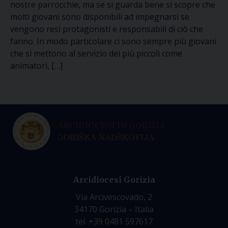
nostre parrocchie, ma se si guarda bene si scopre che
molti giovani sono disponibili ad impegnarsi se
vengono resi protagonisti e responsabili di ciò che
fanno. In modo particolare ci sono sempre più giovani
che si mettono al servizio dei più piccoli come
animatori, […]
Arcidiocesi Gorizia
Via Arcivescovado, 2
34170 Gorizia – Italia
tel. +39 0481 597617