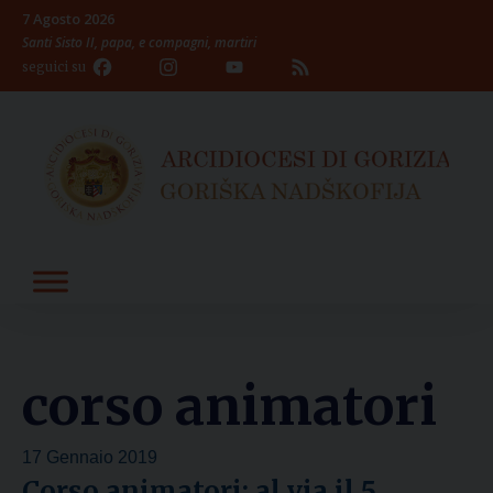
Skip
7 Agosto 2026
to
Santi Sisto II, papa, e compagni, martiri
content
Facebook
Instagram
YouTube
Feed
seguici su
Channel
corso animatori
17 Gennaio 2019
Corso animatori: al via il 5