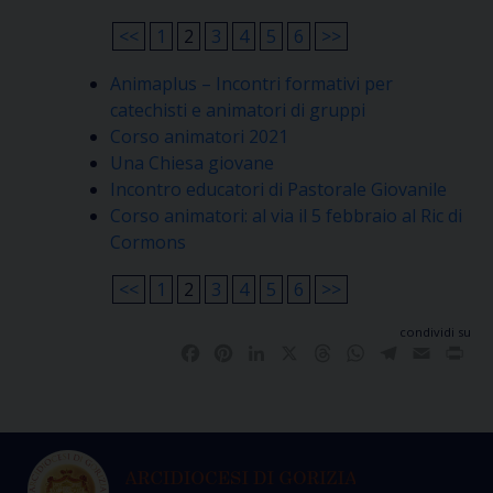
<<
1
2
3
4
5
6
>>
Animaplus – Incontri formativi per
catechisti e animatori di gruppi
Corso animatori 2021
Una Chiesa giovane
Incontro educatori di Pastorale Giovanile
Corso animatori: al via il 5 febbraio al Ric di
Cormons
<<
1
2
3
4
5
6
>>
condividi su
Facebook
Pinterest
LinkedIn
X
Threads
WhatsApp
Telegram
Email
Pri