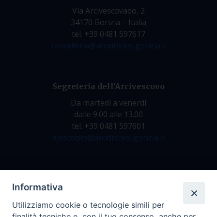
Via Arcivescovado, 2
34170 Gorizia – Italia
tel. +39 0481 597617
cancelleria@arcidiocesi.gorizia.it
Segreteria dell’Arcivescovo
Da martedì a venerdì
dalle 9.00 alle 13.00
tel. +39 0481 597601
episcopio@arcidiocesi.gorizia.it
Archivio Storico
Informativa
Da lunedì a venerdì
Utilizziamo cookie o tecnologie simili per
dalle 9.00 alle 12.30
finalità tecniche e, con il tuo consenso, anche per