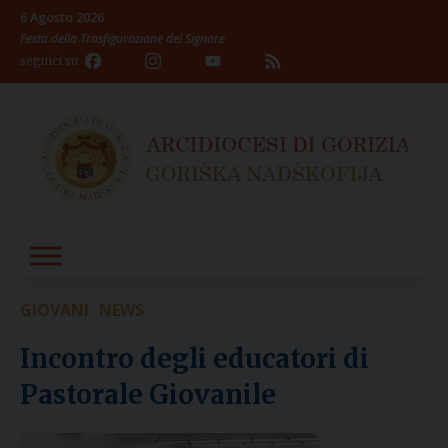
Skip
6 Agosto 2026
to
Festa della Trasfigurazione del Signore
content
Facebook
Instagram
YouTube
Feed
seguici su
Channel
GIOVANI
NEWS
Incontro degli educatori di
Pastorale Giovanile