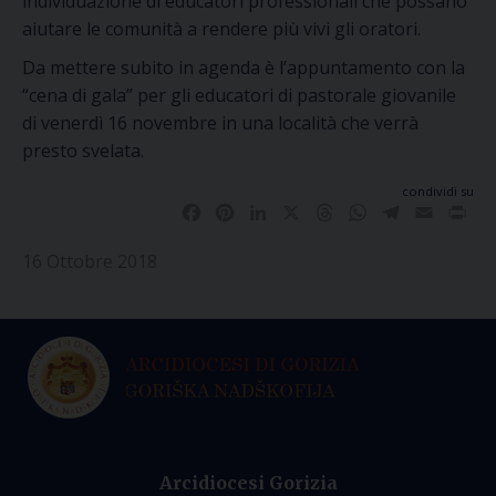
individuazione di educatori professionali che possano
aiutare le comunità a rendere più vivi gli oratori.
Da mettere subito in agenda è l’appuntamento con la
“cena di gala” per gli educatori di pastorale giovanile
di venerdì 16 novembre in una località che verrà
presto svelata.
condividi su
Facebook
Pinterest
LinkedIn
X
Threads
WhatsApp
Telegram
Email
Pri
16 Ottobre 2018
Arcidiocesi Gorizia