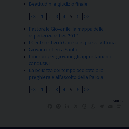
Beatitudini e giudizio finale
<<
1
2
3
4
5
6
>>
Pastorale Giovanile: la mappa delle
esperienze estive 2017
I Centri estivi di Gorizia in piazza Vittoria
Giovani in Terra Santa
Itinerari per giovani: gli appuntamenti
conclusivi
La bellezza del tempo dedicato alla
preghiera e all’ascolto della Parola
<<
1
2
3
4
5
6
>>
condividi su
Facebook
Pinterest
LinkedIn
X
Threads
WhatsApp
Telegram
Email
Pri