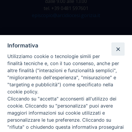
dalle 9.00 alle 13.00
tel. +39 0481 597601
episcopio@arcidiocesi.gorizia.it
Archivio Storico
Informativa
Da lunedì a venerdì
Utilizziamo cookie o tecnologie simili per
dalle 9.00 alle 12.30
finalità tecniche e, con il tuo consenso, anche per
tel. +39 0481 597628
altre finalità ("interazioni e funzionalità semplici",
archivio@arcidiocesi.gorizia.it
"miglioramento dell'esperienza", "misurazione" e
"targeting e pubblicità") come specificato nella
cookie policy.
Ufficio Comunicazioni Sociali
Cliccando su "accetta" acconsenti all'utilizzo dei
tel. +39 0481 531663
cookie. Cliccando su "personalizza" puoi avere
ucs@arcidiocesi.gorizia.it
maggiori informazioni sui cookie utilizzati e
personalizzare le tue preferenze. Cliccando su
"rifiuta" o chiudendo questa informativa proseguirai