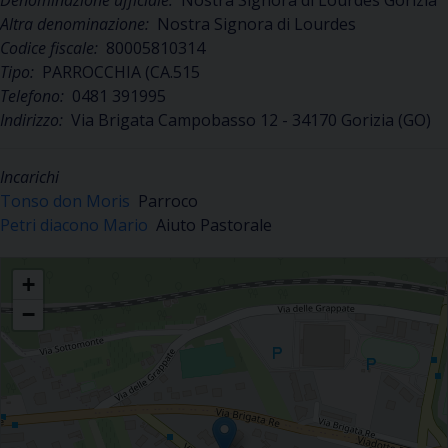
Denominazione ufficiale:
Nostra Signora di Lourdes Gorizia
Altra denominazione:
Nostra Signora di Lourdes
Codice fiscale:
80005810314
Tipo:
PARROCCHIA (CA.515
Telefono:
0481 391995
Indirizzo:
Via Brigata Campobasso 12 - 34170 Gorizia (GO)
Incarichi
Tonso don Moris
Parroco
Petri diacono Mario
Aiuto Pastorale
Nostra Signora di Lourdes Gorizia
+
−