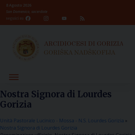
Skip
8 Agosto 2026
to
San Domenico, sacerdote
content
Facebook
Instagram
YouTube
Feed
seguici su
Channel
Nostra Signora di Lourdes
Gorizia
Unità Pastorale Lucinico - Mossa - N.S. Lourdes Gorizia
»
Nostra Signora di Lourdes Gorizia