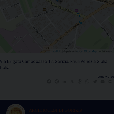
Leaflet
| Map data ©
OpenStreetMap
contributors
Via Brigata Campobasso 12, Gorizia, Friuli Venezia Giulia,
Italia
condividi su
Facebook
Pinterest
LinkedIn
X
Threads
WhatsApp
Telegra
Emai