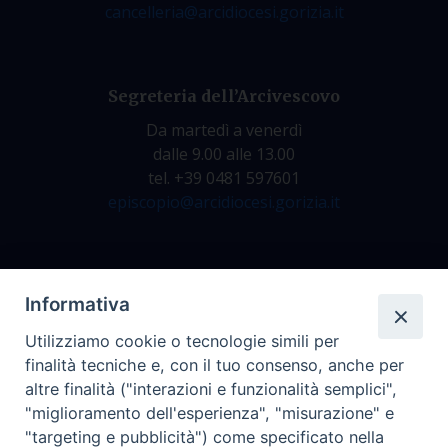
cancelleria@arcidiocesi.gorizia.it
Segreteria dell’Arcivescovo
Da martedì a venerdì
dalle 9.00 alle 13.00
tel. +39 0481 597601
episcopio@arcidiocesi.gorizia.it
Archivio Storico
Informativa
Da lunedì a venerdì
Utilizziamo cookie o tecnologie simili per
dalle 9.00 alle 12.30
finalità tecniche e, con il tuo consenso, anche per
tel. +39 0481 597628
altre finalità ("interazioni e funzionalità semplici",
archivio@arcidiocesi.gorizia.it
"miglioramento dell'esperienza", "misurazione" e
"targeting e pubblicità") come specificato nella