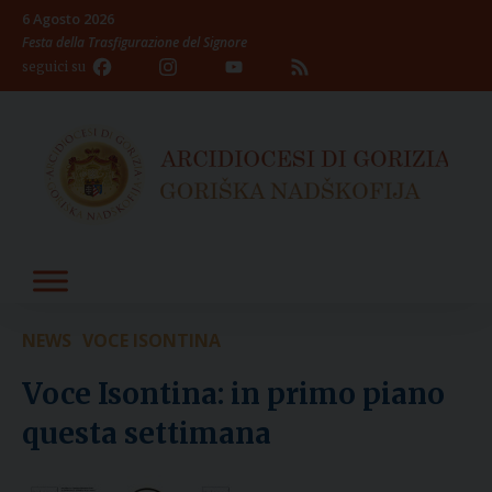
Skip
6 Agosto 2026
to
Festa della Trasfigurazione del Signore
content
Facebook
Instagram
YouTube
Feed
seguici su
Channel
NEWS
VOCE ISONTINA
Voce Isontina: in primo piano
questa settimana