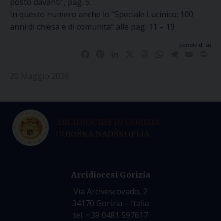
posto davanti”, pag. 5.
In questo numero anche lo “Speciale Lucinico: 100
anni di chiesa e di comunità” alle pag. 11 – 19
condividi su
Facebook
Pinterest
LinkedIn
X
Threads
WhatsApp
Telegram
Email
Pri
20 Maggio 2026
Arcidiocesi Gorizia
Via Arcivescovado, 2
34170 Gorizia – Italia
tel. +39 0481 597617