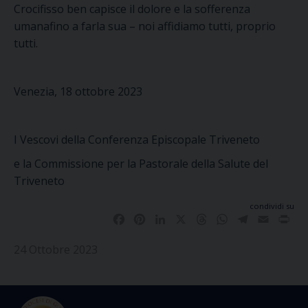
Crocifisso ben capisce il dolore e la sofferenza
umanafino a farla sua – noi affidiamo tutti, proprio
tutti.
Venezia, 18 ottobre 2023
I Vescovi della Conferenza Episcopale Triveneto
e la Commissione per la Pastorale della Salute del
Triveneto
condividi su
Facebook
Pinterest
LinkedIn
X
Threads
WhatsApp
Telegram
Email
Pri
24 Ottobre 2023