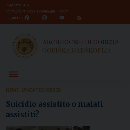
Skip
7 Agosto 2026
to
Santi Sisto II, papa, e compagni, martiri
content
Facebook
Instagram
YouTube
Feed
seguici su
Channel
NEWS
UNCATEGORIZED
Suicidio assistito o malati
assistiti?