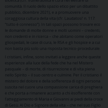
Bioetica (cfr. Vulnerabilità e cura nel welfare di
comunità. Il ruolo dello spazio etico per un dibattito
pubblico, dicembre 2021), e a promuovere una
coraggiosa cultura della vita (cfr. Laudatosi’ n. 117:
“tutto è connesso”). In tali spazi possono trovare eco
le domande di molte donne e molti uomini – credenti,
non credenti e in ricerca – che abitano come operatori
gliospedali, le case di cura, le RSA e gli hospice e a cui
non basta più solo una risposta tecnico-procedurale.
I cristiani, infine, sono invitati a leggere anche queste
esperienze alla luce della fede che ha nel Mistero
pasquale – di morte, di risurrezione e di vita piena
nello Spirito – il suo centro e culmine. Per il cristiano il
mistero del dolore e della sofferenza di ogni persona
suscita nel cuore una compassione carica di preghiera
e che porta a rimanere accanto a chi èsofferente con
l’atteggiamento di Maria e Giovanni ai piedi della croce
di Gesù. Al Dio e Signore della vita – che nel suo Figlio