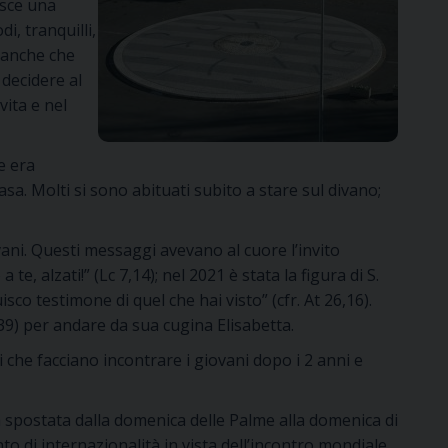
asce una
i, tranquilli,
a anche che
decidere al
vita e nel
e era
a. Molti si sono abituati subito a stare sul divano;
ani. Questi messaggi avevano al cuore l’invito
, alzati!” (Lc 7,14); nel 2021 è stata la figura di S.
isco testimone di quel che hai visto” (cfr. At 26,16).
,39) per andare da sua cugina Elisabetta.
che facciano incontrare i giovani dopo i 2 anni e
 spostata dalla domenica delle Palme alla domenica di
to di internazionalità in vista dell’incontro mondiale