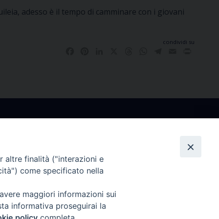
ileia, adesso è il tempo di camminare con i giovani
condividi su
Facebook
Pinterest
LinkedIn
X
Threads
WhatsApp
Telegram
Email
Print
altre finalità ("interazioni e
co
Ufficio Comunicazioni Sociali
cità") come specificato nella
rdì
tel. +39 0481 531663
 avere maggiori informazioni sui
.30
ucs@arcidiocesi.gorizia.it
sta informativa proseguirai la
7628
kie policy
completa.