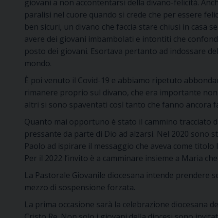
giovani a non accontentarsi della divano-felicità. Anc
paralisi nel cuore quando si crede che per essere feli
ben sicuri, un divano che faccia stare chiusi in casa 
avere dei giovani imbambolati e intontiti che confond
posto dei giovani. Esortava pertanto ad indossare del
mondo.
È poi venuto il Covid-19 e abbiamo ripetuto abbondan
rimanere proprio sul divano, che era importante non us
altri si sono spaventati così tanto che fanno ancora fat
Quanto mai opportuno è stato il cammino tracciato da 
pressante da parte di Dio ad alzarsi. Nel 2020 sono stat
Paolo ad ispirare il messaggio che aveva come titolo le 
Per il 2022 l’invito è a camminare insieme a Maria che
La Pastorale Giovanile diocesana intende prendere ser
mezzo di sospensione forzata.
La prima occasione sarà la celebrazione diocesana de
Cristo Re. Non solo i giovani della diocesi sono invit