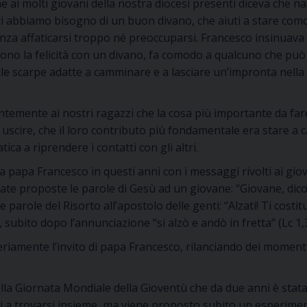
he ai molti giovani della nostra diocesi presenti diceva che n
ci abbiamo bisogno di un buon divano, che aiuti a stare comod
senza affaticarsi troppo né preoccuparsi. Francesco insinuav
ono la felicità con un divano, fa comodo a qualcuno che può 
le scarpe adatte a camminare e a lasciare un’impronta nella 
temente ai nostri ragazzi che la cosa più importante da far
cire, che il loro contributo più fondamentale era stare a cas
ica a riprendere i contatti con gli altri.
papa Francesco in questi anni con i messaggi rivolti ai giov
e proposte le parole di Gesù ad un giovane: “Giovane, dico a te
parole del Risorto all’apostolo delle genti: “Alzati! Ti costitu
, subito dopo l’annunciazione “si alzò e andò in fretta” (Lc 1
iamente l’invito di papa Francesco, rilanciando dei momenti 
lla Giornata Mondiale della Gioventù che da due anni è stata
ati a trovarsi insieme, ma viene proposto subito un esperimen