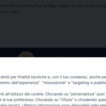
rade della Slovenia in un pellegrinaggio da Caporetto ad Aqu
ondo intero.
imili per finalità tecniche e, con il tuo consenso, anche per 
ria dell’Arcivescovo
Archivio Stori
amento dell'esperienza", "misurazione" e "targeting e pubbli
martedì a venerdì
Da lunedì a vene
i all'utilizzo dei cookie. Cliccando su "personalizza" puoi
lle 9.00 alle 13.00
dalle 9.00 alle 12
re le tue preferenze. Cliccando su "rifiuta" o chiudendo que
. +39 0481 597601
tel. +39 0481 59
okie tecnici. Ulteriori informazioni sono disponibili nella
coo