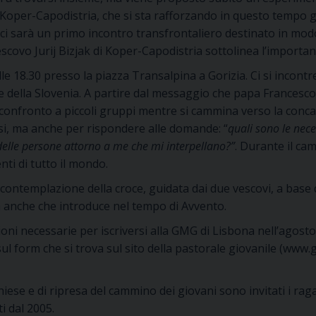
i Koper-Capodistria, che si sta rafforzando in questo tempo g
 ci sarà un primo incontro transfrontaliero destinato in modo
vescovo Jurij Bizjak di Koper-Capodistria sottolinea l’import
 18.30 presso la piazza Transalpina a Gorizia. Ci si incontr
 della Slovenia. A partire dal messaggio che papa Francesco 
 confronto a piccoli gruppi mentre si cammina verso la concatt
si, ma anche per rispondere alle domande: “
quali sono le nec
delle persone attorno a me che mi interpellano?”
. Durante il ca
nti di tutto il mondo.
ntemplazione della croce, guidata dai due vescovi, a base di c
 anche che introduce nel tempo di Avvento.
oni necessarie per iscriversi alla GMG di Lisbona nell’agosto
 form che si trova sul sito della pastorale giovanile (
www.g
 e di ripresa del cammino dei giovani sono invitati i ragazzi 
i dal 2005.