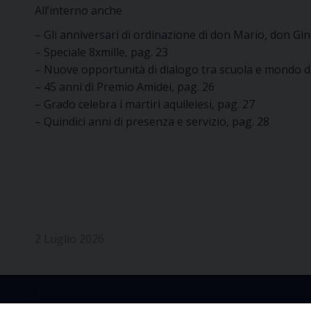
All’interno anche
– Gli anniversari di ordinazione di don Mario, don Gin
– Speciale 8xmille
,
pag. 23
– Nuove opportunità di dialogo tra scuola e mondo de
–
45 anni di Premio Amidei
, pag. 26
– Grado celebra i martiri aquileiesi, pag. 27
– Quindici anni di presenza e servizio, pag. 28
2 Luglio 2026