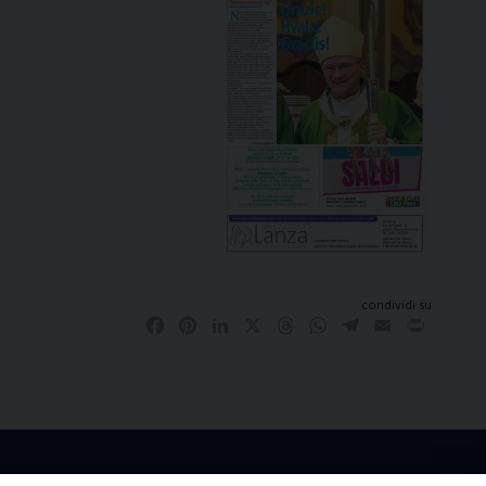
condividi su
Facebook
Pinterest
LinkedIn
X
Threads
WhatsApp
Telegram
Email
Print