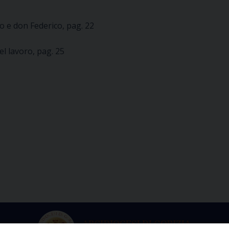
o e don Federico, pag. 22
l lavoro, pag. 25