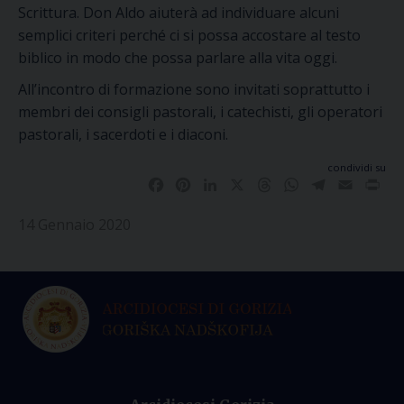
Scrittura. Don Aldo aiuterà ad individuare alcuni
semplici criteri perché ci si possa accostare al testo
biblico in modo che possa parlare alla vita oggi.
All’incontro di formazione sono invitati soprattutto i
membri dei consigli pastorali, i catechisti, gli operatori
pastorali, i sacerdoti e i diaconi.
condividi su
Facebook
Pinterest
LinkedIn
X
Threads
WhatsApp
Telegram
Email
Pri
14 Gennaio 2020