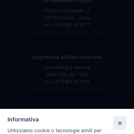
Arcidiocesi Gorizia
Via Arcivescovado, 2
34170 Gorizia – Italia
tel. +39 0481 597617
cancelleria@arcidiocesi.gorizia.it
Segreteria dell’Arcivescovo
Da martedì a venerdì
dalle 9.00 alle 13.00
tel. +39 0481 597601
episcopio@arcidiocesi.gorizia.it
Archivio Storico
Informativa
Da lunedì a venerdì
Utilizziamo cookie o tecnologie simili per
dalle 9.00 alle 12.30