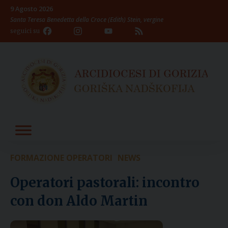
Skip
9 Agosto 2026
to
Santa Teresa Benedetta della Croce (Edith) Stein, vergine
content
Facebook
Instagram
YouTube
Feed
seguici su
Channel
FORMAZIONE OPERATORI
NEWS
Operatori pastorali: incontro
con don Aldo Martin