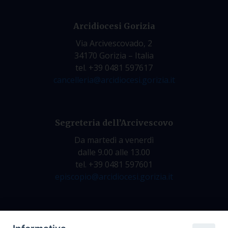
Arcidiocesi Gorizia
Via Arcivescovado, 2
34170 Gorizia – Italia
tel. +39 0481 597617
cancelleria@arcidiocesi.gorizia.it
Segreteria dell’Arcivescovo
Da martedì a venerdì
dalle 9.00 alle 13.00
tel. +39 0481 597601
episcopio@arcidiocesi.gorizia.it
Archivio Storico