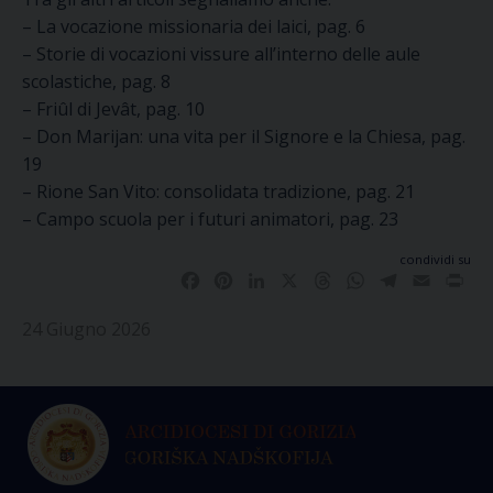
– La vocazione missionaria dei laici, pag. 6
– Storie di vocazioni vissure all’interno delle aule
scolastiche
,
pag. 8
–
Friûl di Jevât
, pag. 10
– Don Marijan: una vita per il Signore e la Chiesa, pag.
19
– Rione San Vito: consolidata tradizione, pag. 21
– Campo scuola per i futuri animatori, pag. 23
condividi su
Facebook
Pinterest
LinkedIn
X
Threads
WhatsApp
Telegram
Email
Pri
24 Giugno 2026