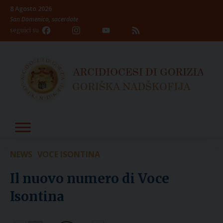
Skip
8 Agosto 2026
to
San Domenico, sacerdote
content
Facebook
Instagram
YouTube
Feed
seguici su
Channel
NEWS
VOCE ISONTINA
Il nuovo numero di Voce
Isontina