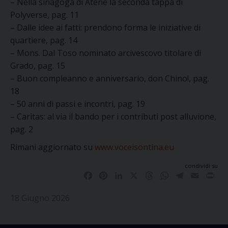
– Nella sinagoga di Atene la seconda tappa di
Polyverse, pag. 11
– Dalle idee ai fatti: prendono forma le iniziative di
quartiere, pag. 14
– Mons. Dal Toso nominato arcivescovo titolare di
Grado, pag. 15
– Buon compleanno e anniversario, don Chino!, pag.
18
– 50 anni di passi e incontri, pag. 19
– Caritas: al via il bando per i contributi post alluvione,
pag. 2
Rimani aggiornato su
www.voceisontina.eu
condividi su
Facebook
Pinterest
LinkedIn
X
Threads
WhatsApp
Telegram
Email
Pri
18 Giugno 2026