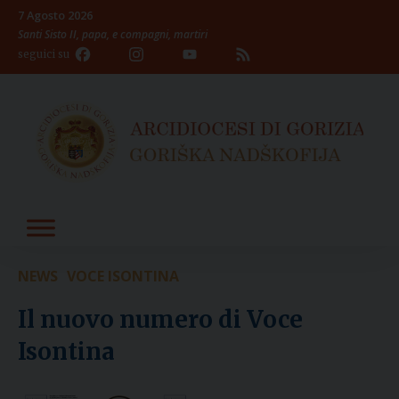
Skip
7 Agosto 2026
to
Santi Sisto II, papa, e compagni, martiri
content
Facebook
Instagram
YouTube
Feed
seguici su
Channel
NEWS
VOCE ISONTINA
Il nuovo numero di Voce
Isontina