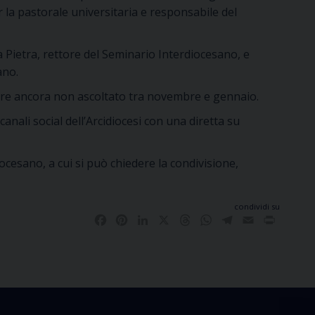
 la pastorale universitaria e responsabile del
a Pietra, rettore del Seminario Interdiocesano, e
ano.
atore ancora non ascoltato tra novembre e gennaio.
anali social dell’Arcidiocesi con una diretta su
ocesano, a cui si può chiedere la condivisione,
condividi su
Facebook
Pinterest
LinkedIn
X
Threads
WhatsApp
Telegram
Email
Print