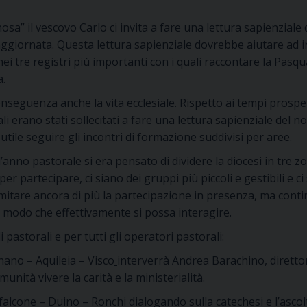
sa” il vescovo Carlo ci invita a fare una lettura sapienziale
aggiornata. Questa lettura sapienziale dovrebbe aiutare ad i
ei tre registri più importanti con i quali raccontare la Pasqu
a.
nseguenza anche la vita ecclesiale. Rispetto ai tempi prospet
li erano stati sollecitati a fare una lettura sapienziale del
utile seguire gli incontri di formazione suddivisi per aree.
nno pastorale si era pensato di dividere la diocesi in tre zo
partecipare, ci siano dei gruppi più piccoli e gestibili e ci s
mitare ancora di più la partecipazione in presenza, ma conti
 modo che effettivamente si possa interagire.
pastorali e per tutti gli operatori pastorali:
nano – Aquileia – Visco
interverrà Andrea Barachino, direttor
munità vivere la carità e la ministerialità.
falcone – Duino – Ronchi dialogando sulla catechesi e l’ascol