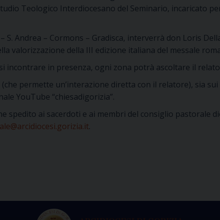
Studio Teologico Interdiocesano del Seminario, incaricato per
a – S. Andrea – Cormons – Gradisca, interverrà don Loris Dell
ella valorizzazione della III edizione italiana del messale rom
rsi incontrare in presenza, ogni zona potrà ascoltare il rel
che permette un’interazione diretta con il relatore), sia sui c
anale YouTube “chiesadigorizia”.
ne spedito ai sacerdoti e ai membri del consiglio pastorale di
le@arcidiocesi.gorizia.it
.