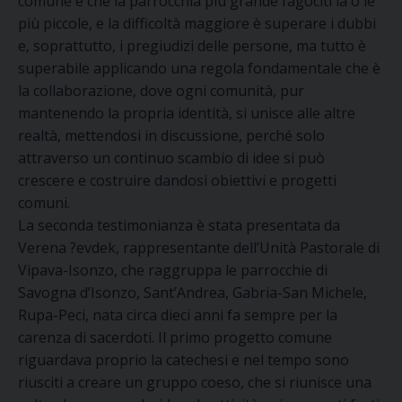
comune è che la parrocchia più grande fagociti la o le
più piccole, e la difficoltà maggiore è superare i dubbi
e, soprattutto, i pregiudizi delle persone, ma tutto è
superabile applicando una regola fondamentale che è
la collaborazione, dove ogni comunità, pur
mantenendo la propria identità, si unisce alle altre
realtà, mettendosi in discussione, perché solo
attraverso un continuo scambio di idee si può
crescere e costruire dandosi obiettivi e progetti
comuni.
La seconda testimonianza è stata presentata da
Verena ?evdek, rappresentante dell’Unità Pastorale di
Vipava-Isonzo, che raggruppa le parrocchie di
Savogna d’Isonzo, Sant’Andrea, Gabria-San Michele,
Rupa-Peci, nata circa dieci anni fa sempre per la
carenza di sacerdoti. Il primo progetto comune
riguardava proprio la catechesi e nel tempo sono
riusciti a creare un gruppo coeso, che si riunisce una