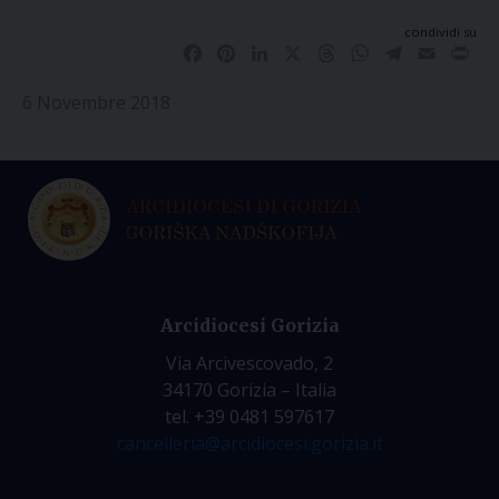
condividi su
Facebook
Pinterest
LinkedIn
X
Threads
WhatsApp
Telegram
Email
Pri
6 Novembre 2018
Arcidiocesi Gorizia
Via Arcivescovado, 2
34170 Gorizia – Italia
tel. +39 0481 597617
cancelleria@arcidiocesi.gorizia.it