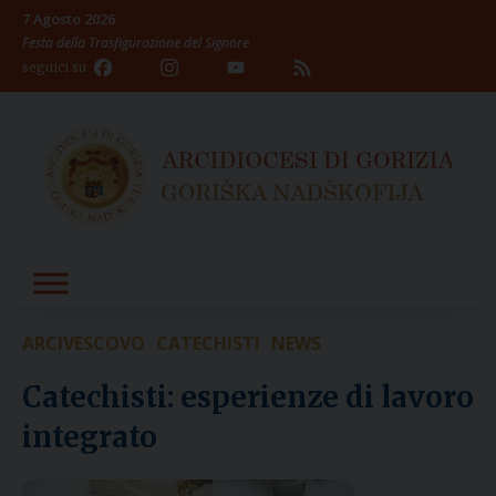
Skip
7 Agosto 2026
to
Festa della Trasfigurazione del Signore
content
Facebook
Instagram
YouTube
Feed
seguici su
Channel
ARCIVESCOVO
CATECHISTI
NEWS
Catechisti: esperienze di lavoro
integrato