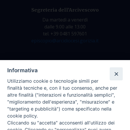
Segreteria dell’Arcivescovo
Da martedì a venerdì
dalle 9.00 alle 13.00
tel. +39 0481 597601
episcopio@arcidiocesi.gorizia.it
Archivio Storico
Informativa
Da lunedì a venerdì
Utilizziamo cookie o tecnologie simili per
dalle 9.00 alle 12.30
finalità tecniche e, con il tuo consenso, anche per
tel. +39 0481 597628
altre finalità ("interazioni e funzionalità semplici",
archivio@arcidiocesi.gorizia.it
"miglioramento dell'esperienza", "misurazione" e
"targeting e pubblicità") come specificato nella
cookie policy.
Ufficio Comunicazioni Sociali
Cliccando su "accetta" acconsenti all'utilizzo dei
cookie. Cliccando su "personalizza" puoi avere