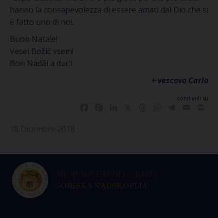
hanno la consapevolezza di essere amati dal Dio che si
è fatto uno di noi.
Buon Natale!
Vesel Božič vsem!
Bon Nadâl a duc’!
+ vescovo Carlo
condividi su
Facebook
Pinterest
LinkedIn
X
Threads
WhatsApp
Telegram
Email
Pri
18 Dicembre 2018