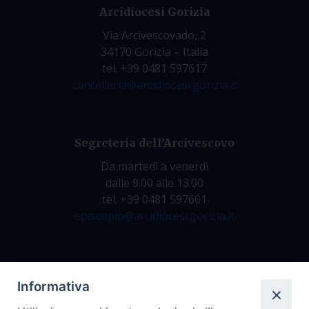
Arcidiocesi Gorizia
Via Arcivescovado, 2
34170 Gorizia – Italia
tel. +39 0481 597617
cancelleria@arcidiocesi.gorizia.it
Segreteria dell’Arcivescovo
Da martedì a venerdì
dalle 9.00 alle 13.00
tel. +39 0481 597601
episcopio@arcidiocesi.gorizia.it
Archivio Storico
Informativa
Da lunedì a venerdì