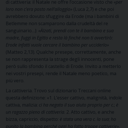
di cattiveria: il Natale ne offre l’occasione visto che
«per
loro non c’era posto nell’alloggio»
(Luca 2,7) e che poi
avrebbero dovuto sfuggire da Erode (ma i bambini di
Betlemme non scamparono dalla crudeltà del re
sanguinario…):
«Àlzati, prendi con te il bambino e sua
madre, fuggi in Egitto e resta là finché non ti avvertirò:
Erode infatti vuole cercare il bambino per ucciderlo»
(Matteo 2,13). Qualche presepe, correttamente, anche
se non rappresenta la strage degli innocenti, pone
però sullo sfondo il castello di Erode. Invito a metterlo
nei vostri presepi, rende il Natale meno poetico, ma
più vero.
La cattiveria. Trovo sul dizionario Treccani online
questa definizione: «1. L’esser cattivo, malignità, indole
cattiva, malizia:
ci ha negato il suo aiuto proprio per c
.;
è
un ragazzo pieno di cattiveria
. 2. Atto cattivo, e anche
bizza, capriccio, dispetto:
è stata una vera c
.
la sua
;
ho
punito la bambina perché oggi ha fatto troppe cattiverie
».