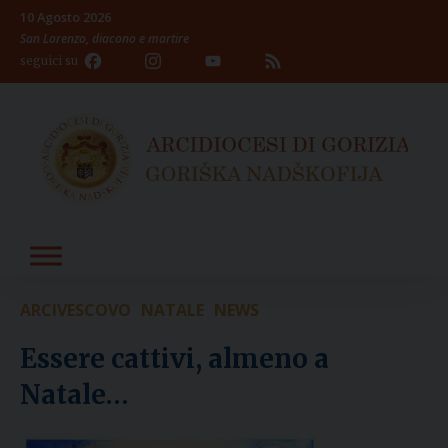
Skip
10 Agosto 2026
to
San Lorenzo, diacono e martire
content
Facebook
Instagram
YouTube
Feed
seguici su
Channel
ARCIVESCOVO
NATALE
NEWS
Essere cattivi, almeno a
Natale…