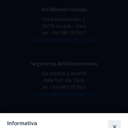
Arcidiocesi Gorizia
Via Arcivescovado, 2
34170 Gorizia – Italia
tel. +39 0481 597617
cancelleria@arcidiocesi.gorizia.it
Segreteria dell’Arcivescovo
Da martedì a venerdì
dalle 9.00 alle 13.00
tel. +39 0481 597601
episcopio@arcidiocesi.gorizia.it
Archivio Storico
Informativa
Da lunedì a venerdì