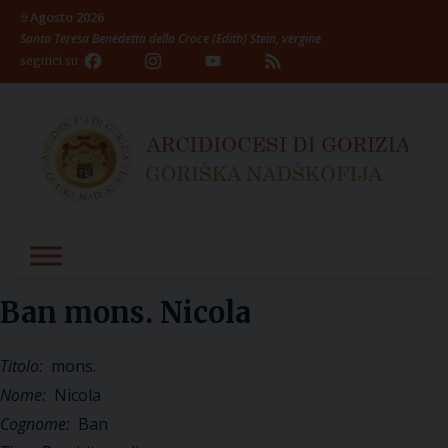
Skip
9 Agosto 2026
to
Santa Teresa Benedetta della Croce (Edith) Stein, vergine
content
Facebook
Instagram
YouTube
Feed
seguici su
Channel
Ban mons. Nicola
Titolo:
mons.
Nome:
Nicola
Cognome:
Ban