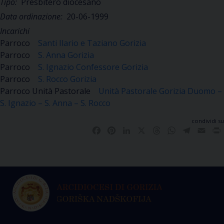
Tipo:
Presbitero diocesano
Data ordinazione:
20-06-1999
Incarichi
Parroco
Santi Ilario e Taziano Gorizia
Parroco
S. Anna Gorizia
Parroco
S. Ignazio Confessore Gorizia
Parroco
S. Rocco Gorizia
Parroco Unità Pastorale
Unità Pastorale Gorizia Duomo –
S. Ignazio – S. Anna – S. Rocco
condividi su
Facebook
Pinterest
LinkedIn
X
Threads
WhatsApp
Telegra
Emai