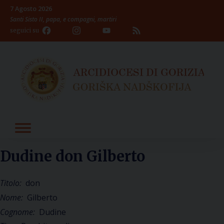
Skip
7 Agosto 2026
to
Santi Sisto II, papa, e compagni, martiri
content
Facebook
Instagram
YouTube
Feed
seguici su
Channel
Dudine don Gilberto
Titolo:
don
Nome:
Gilberto
Cognome:
Dudine