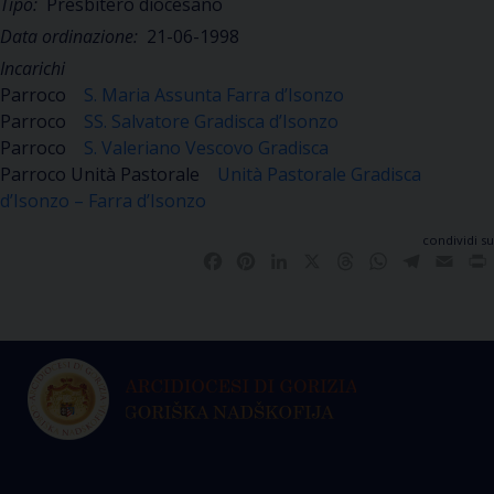
Tipo:
Presbitero diocesano
Data ordinazione:
21-06-1998
Incarichi
Parroco
S. Maria Assunta Farra d’Isonzo
Parroco
SS. Salvatore Gradisca d’Isonzo
Parroco
S. Valeriano Vescovo Gradisca
Parroco Unità Pastorale
Unità Pastorale Gradisca
d’Isonzo – Farra d’Isonzo
condividi su
Facebook
Pinterest
LinkedIn
X
Threads
WhatsApp
Telegra
Emai