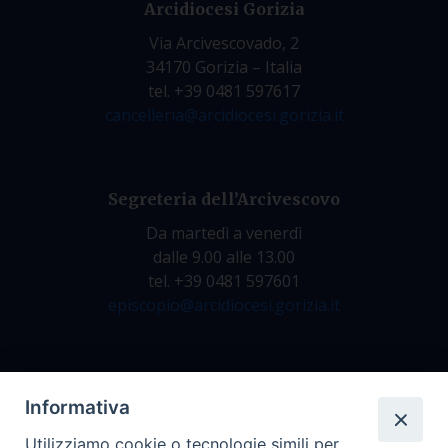
Arcidiocesi Gorizia
Via Arcivescovado, 2
34170 Gorizia – Italia
tel. +39 0481 597617
cancelleria@arcidiocesi.gorizia.it
Segreteria dell’Arcivescovo
Da martedì a venerdì
dalle 9.00 alle 13.00
tel. +39 0481 597601
episcopio@arcidiocesi.gorizia.it
Archivio Storico
Informativa
Da lunedì a venerdì
Utilizziamo cookie o tecnologie simili per
dalle 9.00 alle 12.30