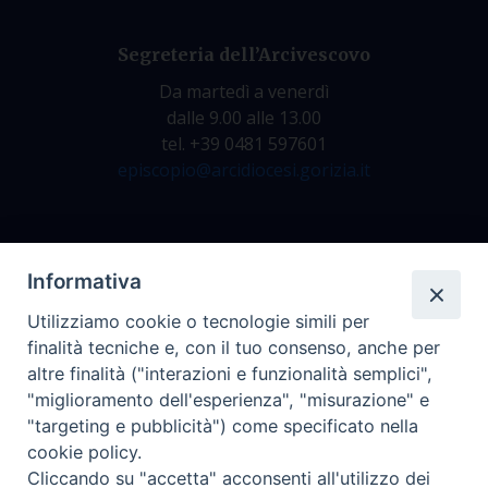
Segreteria dell’Arcivescovo
Da martedì a venerdì
dalle 9.00 alle 13.00
tel. +39 0481 597601
episcopio@arcidiocesi.gorizia.it
Archivio Storico
Informativa
Da lunedì a venerdì
Utilizziamo cookie o tecnologie simili per
dalle 9.00 alle 12.30
finalità tecniche e, con il tuo consenso, anche per
tel. +39 0481 597628
altre finalità ("interazioni e funzionalità semplici",
archivio@arcidiocesi.gorizia.it
"miglioramento dell'esperienza", "misurazione" e
"targeting e pubblicità") come specificato nella
cookie policy.
Ufficio Comunicazioni Sociali
Cliccando su "accetta" acconsenti all'utilizzo dei