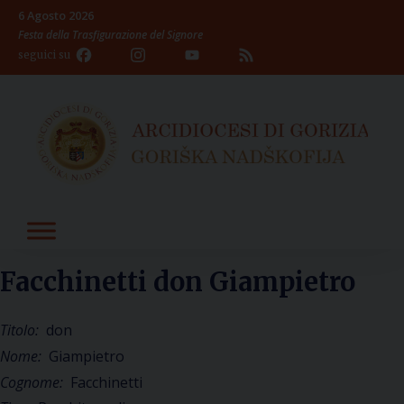
Skip
6 Agosto 2026
to
Festa della Trasfigurazione del Signore
content
Facebook
Instagram
YouTube
Feed
seguici su
Channel
Facchinetti don Giampietro
Titolo:
don
Nome:
Giampietro
Cognome:
Facchinetti