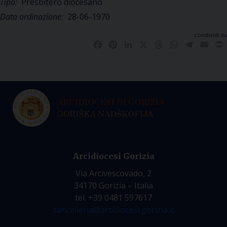
Tipo:
Presbitero diocesano
Data ordinazione:
28-06-1970
condividi su
Facebook
Pinterest
LinkedIn
X
Threads
WhatsApp
Telegra
Emai
Arcidiocesi Gorizia
Via Arcivescovado, 2
34170 Gorizia – Italia
tel. +39 0481 597617
cancelleria@arcidiocesi.gorizia.it