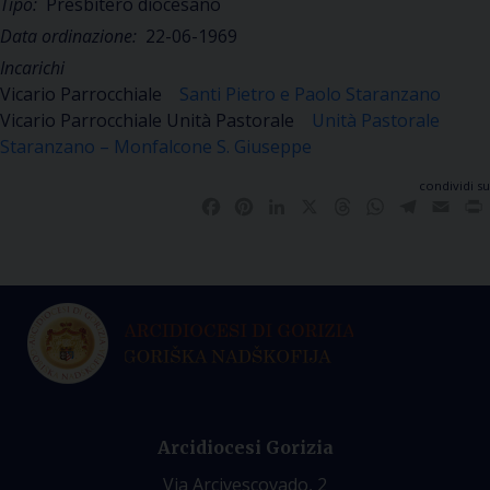
Tipo:
Presbitero diocesano
Data ordinazione:
22-06-1969
Incarichi
Vicario Parrocchiale
Santi Pietro e Paolo Staranzano
Vicario Parrocchiale Unità Pastorale
Unità Pastorale
Staranzano – Monfalcone S. Giuseppe
condividi su
Facebook
Pinterest
LinkedIn
X
Threads
WhatsApp
Telegra
Emai
Arcidiocesi Gorizia
Via Arcivescovado, 2