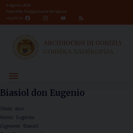
Skip
6 Agosto 2026
to
Festa della Trasfigurazione del Signore
content
Facebook
Instagram
YouTube
Feed
seguici su
Channel
Biasiol don Eugenio
Titolo:
don
Nome:
Eugenio
Cognome:
Biasiol