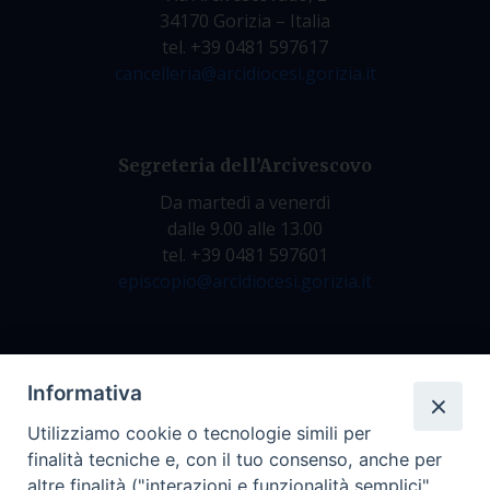
34170 Gorizia – Italia
tel. +39 0481 597617
cancelleria@arcidiocesi.gorizia.it
Segreteria dell’Arcivescovo
Da martedì a venerdì
dalle 9.00 alle 13.00
tel. +39 0481 597601
episcopio@arcidiocesi.gorizia.it
Archivio Storico
Informativa
Da lunedì a venerdì
Utilizziamo cookie o tecnologie simili per
dalle 9.00 alle 12.30
finalità tecniche e, con il tuo consenso, anche per
tel. +39 0481 597628
altre finalità ("interazioni e funzionalità semplici",
archivio@arcidiocesi.gorizia.it