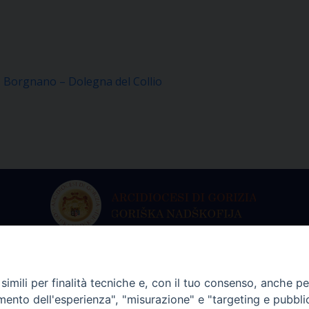
 Borgnano – Dolegna del Collio
ria dell’Arcivescovo
Archivio Stori
imili per finalità tecniche e, con il tuo consenso, anche per 
martedì a venerdì
Da lunedì a vene
amento dell'esperienza", "misurazione" e "targeting e pubbli