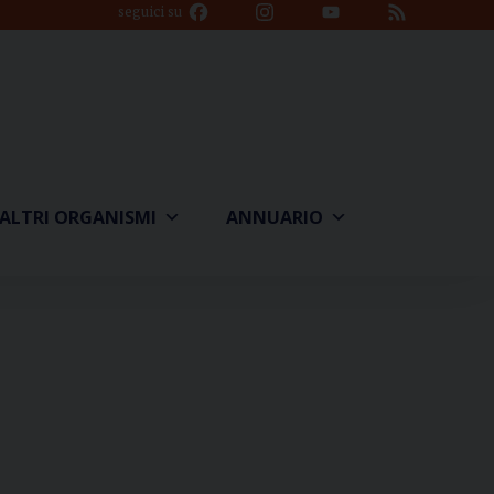
Facebook
Instagram
YouTube
Feed
seguici su
Channel
ALTRI ORGANISMI
ANNUARIO