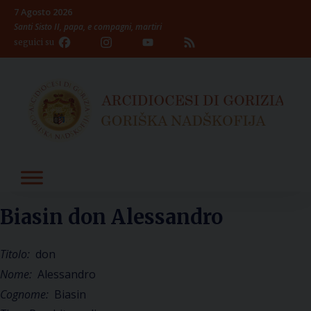
Skip
7 Agosto 2026
to
Santi Sisto II, papa, e compagni, martiri
content
Facebook
Instagram
YouTube
Feed
seguici su
Channel
Biasin don Alessandro
Titolo:
don
Nome:
Alessandro
Cognome:
Biasin