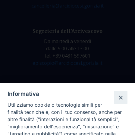
cancelleria@arcidiocesi.gorizia.it
Segreteria dell’Arcivescovo
Da martedì a venerdì
dalle 9.00 alle 13.00
tel. +39 0481 597601
episcopio@arcidiocesi.gorizia.it
Archivio Storico
Informativa
Da lunedì a venerdì
Utilizziamo cookie o tecnologie simili per
dalle 9.00 alle 12.30
finalità tecniche e, con il tuo consenso, anche per
tel. +39 0481 597628
altre finalità ("interazioni e funzionalità semplici",
archivio@arcidiocesi.gorizia.it
"miglioramento dell'esperienza", "misurazione" e
"targeting e pubblicità") come specificato nella