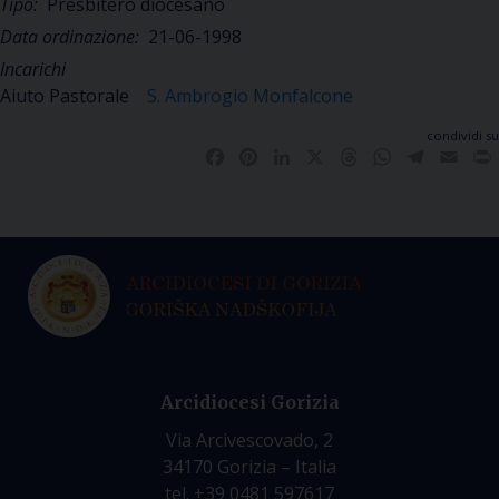
Tipo:
Presbitero diocesano
Data ordinazione:
21-06-1998
Incarichi
Aiuto Pastorale
S. Ambrogio Monfalcone
condividi su
Facebook
Pinterest
LinkedIn
X
Threads
WhatsApp
Telegra
Emai
Arcidiocesi Gorizia
Via Arcivescovado, 2
34170 Gorizia – Italia
tel. +39 0481 597617