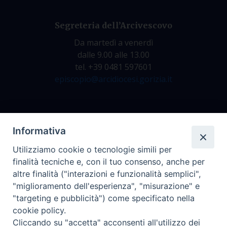
Segreteria dell’Arcivescovo
Da martedì a venerdì
dalle 9.00 alle 13.00
tel. +39 0481 597601
episcopio@arcidiocesi.gorizia.it
Archivio Storico
Informativa
Da lunedì a venerdì
Utilizziamo cookie o tecnologie simili per
dalle 9.00 alle 12.30
finalità tecniche e, con il tuo consenso, anche per
tel. +39 0481 597628
altre finalità ("interazioni e funzionalità semplici",
archivio@arcidiocesi.gorizia.it
"miglioramento dell'esperienza", "misurazione" e
"targeting e pubblicità") come specificato nella
cookie policy.
Ufficio Comunicazioni Sociali
Cliccando su "accetta" acconsenti all'utilizzo dei