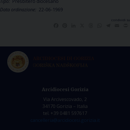
Tipo:
Presbitero diocesano
Data ordinazione:
22-06-1969
condividi su
Facebook
Pinterest
LinkedIn
X
Threads
WhatsApp
Telegra
Emai
Arcidiocesi Gorizia
Via Arcivescovado, 2
34170 Gorizia – Italia
tel. +39 0481 597617
cancelleria@arcidiocesi.gorizia.it