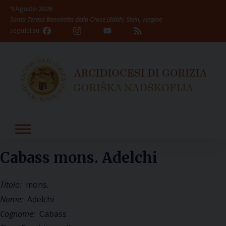
Skip
9 Agosto 2026
to
Santa Teresa Benedetta della Croce (Edith) Stein, vergine
content
Facebook
Instagram
YouTube
Feed
seguici su
Channel
Cabass mons. Adelchi
Titolo:
mons.
Nome:
Adelchi
Cognome:
Cabass