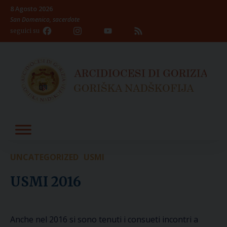
Skip
8 Agosto 2026
to
San Domenico, sacerdote
content
Facebook
Instagram
YouTube
Feed
seguici su
Channel
UNCATEGORIZED
USMI
USMI 2016
Anche nel 2016 si sono tenuti i consueti incontri a