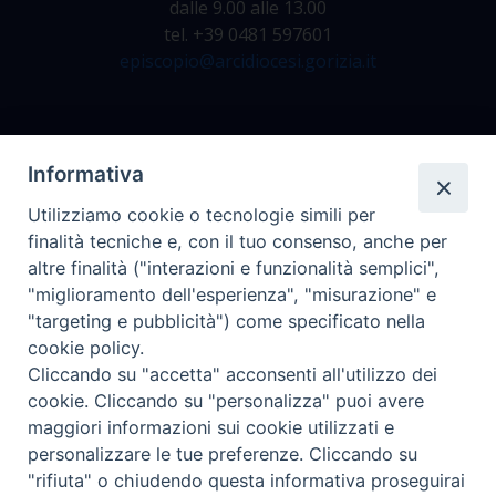
dalle 9.00 alle 13.00
tel. +39 0481 597601
episcopio@arcidiocesi.gorizia.it
Archivio Storico
Informativa
Da lunedì a venerdì
Utilizziamo cookie o tecnologie simili per
dalle 9.00 alle 12.30
finalità tecniche e, con il tuo consenso, anche per
tel. +39 0481 597628
altre finalità ("interazioni e funzionalità semplici",
archivio@arcidiocesi.gorizia.it
"miglioramento dell'esperienza", "misurazione" e
"targeting e pubblicità") come specificato nella
cookie policy.
Ufficio Comunicazioni Sociali
Cliccando su "accetta" acconsenti all'utilizzo dei
tel. +39 0481 531663
cookie. Cliccando su "personalizza" puoi avere
ucs@arcidiocesi.gorizia.it
maggiori informazioni sui cookie utilizzati e
personalizzare le tue preferenze. Cliccando su
"rifiuta" o chiudendo questa informativa proseguirai