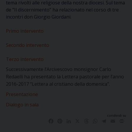
tema rivolti alle religiose della nostra diocesi. Sul tema
de “Il discernimento” ha relazionato nel corso di tre
incontri don Giorgio Giordani.
Primo intervento
Secondo intervento
Terzo intervento
Successivamente l’Arcivescovo monsignor Carlo
Redaelli ha presentato la Lettera pastorale per l’anno
2016-2017 “Lettera al cristiano della domenica”.
Presentazione
Dialogo in sala
condividi su
Facebook
Pinterest
LinkedIn
X
Threads
WhatsApp
Telegram
Email
Pri