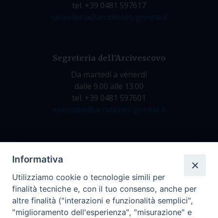
tel. +39 0481 597617
cancelleria@arcidiocesi.gorizia.it
Segreteria dell’Arcivescovo
Da martedì a venerdì
dalle 9.00 alle 13.00
tel. +39 0481 597601
episcopio@arcidiocesi.gorizia.it
Archivio Storico
Informativa
Da lunedì a venerdì
Utilizziamo cookie o tecnologie simili per
dalle 9.00 alle 12.30
finalità tecniche e, con il tuo consenso, anche per
tel. +39 0481 597628
altre finalità ("interazioni e funzionalità semplici",
archivio@arcidiocesi.gorizia.it
"miglioramento dell'esperienza", "misurazione" e