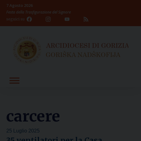
Skip
7 Agosto 2026
to
Festa della Trasfigurazione del Signore
content
Facebook
Instagram
YouTube
Feed
seguici su
Channel
carcere
25 Luglio 2025
35 ventilatori per la Casa