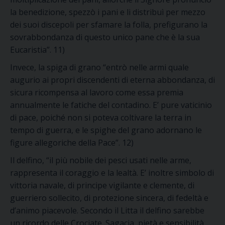
la benedizione, spezzò i pani e li distribuì per mezzo
dei suoi discepoli per sfamare la folla, prefigurano la
sovrabbondanza di questo unico pane che è la sua
Eucaristia”. 11)
Invece, la spiga di grano “entrò nelle armi quale
augurio ai propri discendenti di eterna abbondanza, di
sicura ricompensa al lavoro come essa premia
annualmente le fatiche del contadino. E’ pure vaticinio
di pace, poiché non si poteva coltivare la terra in
tempo di guerra, e le spighe del grano adornano le
figure allegoriche della Pace”. 12)
Il delfino, “il più nobile dei pesci usati nelle arme,
rappresenta il coraggio e la lealtà. E’ inoltre simbolo di
vittoria navale, di principe vigilante e clemente, di
guerriero sollecito, di protezione sincera, di fedeltà e
d’animo piacevole. Secondo il Litta il delfino sarebbe
un ricordo delle Crociate. Sagacia, pietà e sensibilità