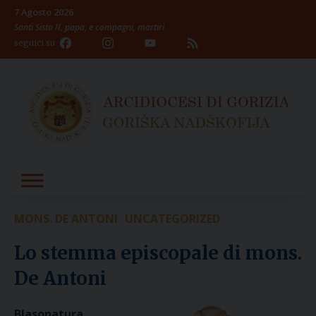
Skip
7 Agosto 2026
to
Santi Sisto II, papa, e compagni, martiri
content
Facebook
Instagram
YouTube
Feed
seguici su
Channel
MONS. DE ANTONI
UNCATEGORIZED
Lo stemma episcopale di mons.
De Antoni
Blasonatura