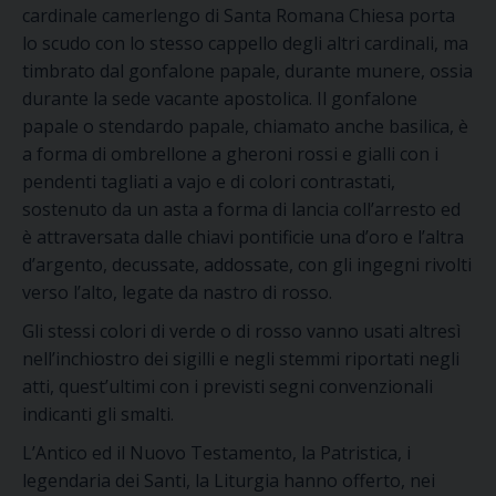
cardinale camerlengo di Santa Romana Chiesa porta
lo scudo con lo stesso cappello degli altri cardinali, ma
timbrato dal gonfalone papale, durante munere, ossia
durante la sede vacante apostolica. Il gonfalone
papale o stendardo papale, chiamato anche basilica, è
a forma di ombrellone a gheroni rossi e gialli con i
pendenti tagliati a vajo e di colori contrastati,
sostenuto da un asta a forma di lancia coll’arresto ed
è attraversata dalle chiavi pontificie una d’oro e l’altra
d’argento, decussate, addossate, con gli ingegni rivolti
verso l’alto, legate da nastro di rosso.
Gli stessi colori di verde o di rosso vanno usati altresì
nell’inchiostro dei sigilli e negli stemmi riportati negli
atti, quest’ultimi con i previsti segni convenzionali
indicanti gli smalti.
L’Antico ed il Nuovo Testamento, la Patristica, i
legendaria dei Santi, la Liturgia hanno offerto, nei