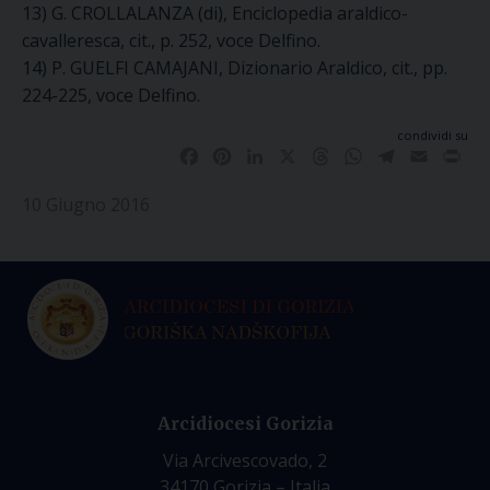
13) G. CROLLALANZA (di), Enciclopedia araldico-
cavalleresca, cit., p. 252, voce Delfino.
14) P. GUELFI CAMAJANI, Dizionario Araldico, cit., pp.
224-225, voce Delfino.
condividi su
Facebook
Pinterest
LinkedIn
X
Threads
WhatsApp
Telegram
Email
Pri
10 Giugno 2016
Arcidiocesi Gorizia
Via Arcivescovado, 2
34170 Gorizia – Italia