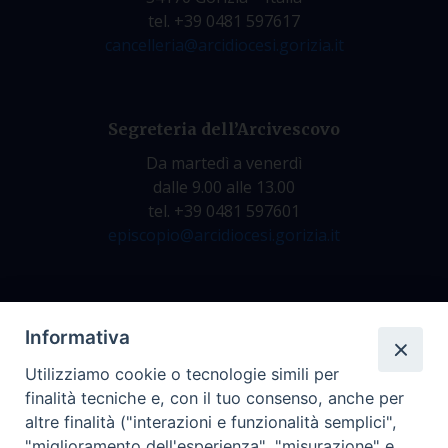
tel. +39 0481 597617
cancelleria@arcidiocesi.gorizia.it
Segreteria dell’Arcivescovo
Da martedì a venerdì
dalle 9.00 alle 13.00
tel. +39 0481 597601
episcopio@arcidiocesi.gorizia.it
Archivio Storico
Informativa
Da lunedì a venerdì
Utilizziamo cookie o tecnologie simili per
dalle 9.00 alle 12.30
finalità tecniche e, con il tuo consenso, anche per
tel. +39 0481 597628
altre finalità ("interazioni e funzionalità semplici",
archivio@arcidiocesi.gorizia.it
"miglioramento dell'esperienza", "misurazione" e