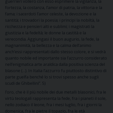
guerrieri vollero con esso esprimere la vigilanza, la
fortezza, la costanza, l’amor di patria, la vittoria e la
fama; i sacerdoti l’amor celeste, la devozione e la
santità; i trovadori la poesia; i principi la nobiltà, la
ricchezza e pensieri alti e sublimi; i magistrati la
giustizia e la fedeltà; le donne la castità e la
verecondia. Aggiungasi il buon augurio, la fede, la
magnanimità, la bellezza e la calma dell’animo
anch’essi rappresentati dallo stesso colore, e si vedrà
quanto nobile ed importante sia l’azzurro considerato
nell’enigmatica arte araldica dalla positiva scienza del
blasone (…). In Italia l’azzurro fu piuttosto distintivo di
parte guelfa benché lo si trovi spesso anche sugli
scudi de Ghibellini”. 5)
l’oro, che è il più nobile dei due metalli blasonici, fra le
virtù teologali rappresenta la fede, fra i pianeti il sole,
nello zodiaco il leone, fra i mesi luglio, fra i giorni la
domenica, fra le pietre il topazio, fra le età