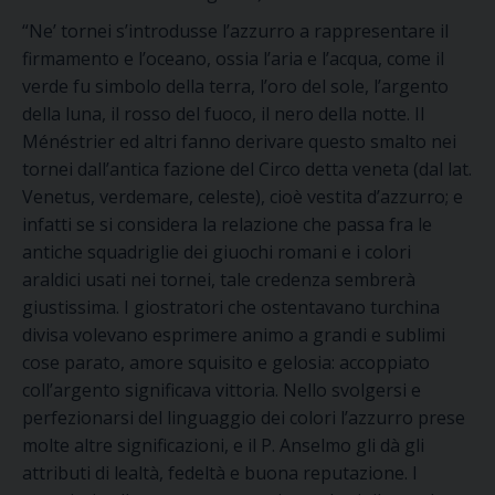
“Ne’ tornei s’introdusse l’azzurro a rappresentare il
firmamento e l’oceano, ossia l’aria e l’acqua, come il
verde fu simbolo della terra, l’oro del sole, l’argento
della luna, il rosso del fuoco, il nero della notte. Il
Ménéstrier ed altri fanno derivare questo smalto nei
tornei dall’antica fazione del Circo detta veneta (dal lat.
Venetus, verdemare, celeste), cioè vestita d’azzurro; e
infatti se si considera la relazione che passa fra le
antiche squadriglie dei giuochi romani e i colori
araldici usati nei tornei, tale credenza sembrerà
giustissima. I giostratori che ostentavano turchina
divisa volevano esprimere animo a grandi e sublimi
cose parato, amore squisito e gelosia: accoppiato
coll’argento significava vittoria. Nello svolgersi e
perfezionarsi del linguaggio dei colori l’azzurro prese
molte altre significazioni, e il P. Anselmo gli dà gli
attributi di lealtà, fedeltà e buona reputazione. I