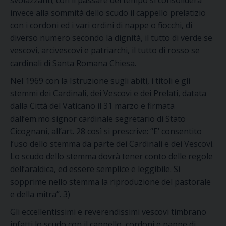
svolazzanti; con il passare del tempo si consoliderà
invece alla sommità dello scudo il cappello prelatizio
con i cordoni ed i vari ordini di nappe o fiocchi, di
diverso numero secondo la dignità, il tutto di verde se
vescovi, arcivescovi e patriarchi, il tutto di rosso se
cardinali di Santa Romana Chiesa.
Nel 1969 con la Istruzione sugli abiti, i titoli e gli
stemmi dei Cardinali, dei Vescovi e dei Prelati, datata
dalla Città del Vaticano il 31 marzo e firmata
dall’em.mo signor cardinale segretario di Stato
Cicognani, all’art. 28 così si prescrive: “E’ consentito
l’uso dello stemma da parte dei Cardinali e dei Vescovi.
Lo scudo dello stemma dovrà tener conto delle regole
dell’araldica, ed essere semplice e leggibile. Si
sopprime nello stemma la riproduzione del pastorale
e della mitra”. 3)
Gli eccellentissimi e reverendissimi vescovi timbrano
infatti lo scudo con il cappello, cordoni e nappe di