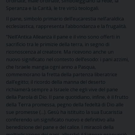
ordinate, male ordinate, simboleggiano la Fede, la
Speranza e la Carità, le tre virtù teologali.
Il pane, simbolo primario dell’eucarestia nell’araldica
ecclesiastica, rappresenta l’abbondanza e la frugalità.
“Nell’Antica Alleanza il pane e il vino sono offerti in
sacrificio tra le primizie della terra, in segno di
riconoscenza al creatore. Ma ricevono anche un
nuovo significato nel contesto dell’esodo: i pani azzimi,
che Israele mangia ogni anno a Pasqua,
commemorano la fretta della partenza liberatrice
dall’egitto; il ricordo della manna del deserto
richiamerà sempre a Israele che egli vive del pane
della Parola di Dio. Il pane quotidiano, infine, è il frutto
della Terra promessa, pegno della fedeltà di Dio alle
sue promesse (…). Gesù ha istituito la sua Eucaristia
conferendo un significato nuovo e definitivo alla
benedizione del pane e del calice. I miracoli della
moltiplicazione dei pani, allorché il Signore pronunciò