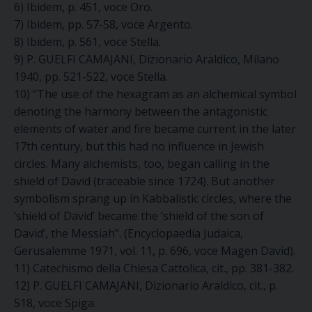
6) Ibidem, p. 451, voce Oro.
7) Ibidem, pp. 57-58, voce Argento.
8) Ibidem, p. 561, voce Stella.
9) P. GUELFI CAMAJANI, Dizionario Araldico, Milano
1940, pp. 521-522, voce Stella.
10) “The use of the hexagram as an alchemical symbol
denoting the harmony between the antagonistic
elements of water and fire became current in the later
17th century, but this had no influence in Jewish
circles. Many alchemists, too, began calling in the
shield of David (traceable since 1724). But another
symbolism sprang up in Kabbalistic circles, where the
‘shield of David’ became the ‘shield of the son of
David’, the Messiah”. (Encyclopaedia Judaica,
Gerusalemme 1971, vol. 11, p. 696, voce Magen David).
11) Catechismo della Chiesa Cattolica, cit., pp. 381-382.
12) P. GUELFI CAMAJANI, Dizionario Araldico, cit., p.
518, voce Spiga.