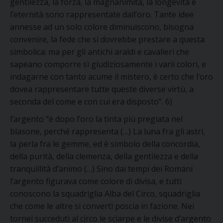
gentilezza, la forza, la magnanimità, la longevità e
l’eternità sono rappresentate dall’oro. Tante idee
annesse ad un solo colore diminuiscono, bisogna
convenire, la fede che si dovrebbe prestare a questa
simbolica: ma per gli antichi araldi e cavalieri che
sapeano comporre sì giudiziosamente i varii colori, e
indagarne con tanto acume il mistero, è certo che l’oro
dovea rappresentare tutte queste diverse virtù, a
seconda del come e con cui era disposto”. 6)
l’argento “è dopo l’oro la tinta più pregiata nel
blasone, perché rappresenta (…) La luna fra gli astri,
la perla fra le gemme, ed è simbolo della concordia,
della purità, della clemenza, della gentilezza e della
tranquillità d’animo (…) Sino dai tempi dei Romani
l’argento figurava come colore di divisa, e tutti
conoscono la squadriglia Alba del Circo, squadriglia
che come le altre si convertì poscia in fazione. Nei
tornei succeduti al circo le sciarpe e le divise d’argento