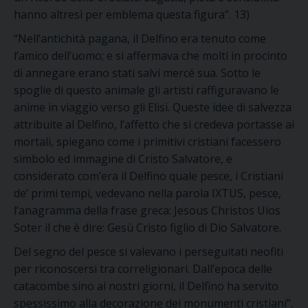
hanno altresì per emblema questa figura”. 13)
“Nell’antichità pagana, il Delfino era tenuto come
l’amico dell’uomo; e si affermava che molti in procinto
di annegare erano stati salvi mercé sua. Sotto le
spoglie di questo animale gli artisti raffiguravano le
anime in viaggio verso gli Elisi. Queste idee di salvezza
attribuite al Delfino, l’affetto che si credeva portasse ai
mortali, spiegano come i primitivi cristiani facessero
simbolo ed immagine di Cristo Salvatore, e
considerato com’era il Delfino quale pesce, i Cristiani
de’ primi tempi, vedevano nella parola IXTUS, pesce,
l’anagramma della frase greca: Jesous Christos Uios
Soter il che è dire: Gesù Cristo figlio di Dio Salvatore.
Del segno del pesce si valevano i perseguitati neofiti
per riconoscersi tra correligionari. Dall’epoca delle
catacombe sino ai nostri giorni, il Delfino ha servito
spessissimo alla decorazione dei monumenti cristiani”.