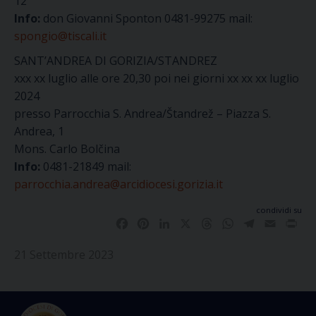
12
Info:
don Giovanni Sponton 0481-99275 mail:
spongio@tiscali.it
SANT’ANDREA DI GORIZIA/S
TANDREZ
xxx xx
luglio alle ore 20,30 poi nei giorni
xx xx xx
luglio
2024
presso Parrocchia S. Andrea/Štandrež – Piazza S.
Andrea, 1
Mons. Carlo Bolčina
Info:
0481-21849 mail:
parrocchia.andrea@arcidiocesi.gorizia.it
condividi su
Facebook
Pinterest
LinkedIn
X
Threads
WhatsApp
Telegram
Email
Pri
21 Settembre 2023