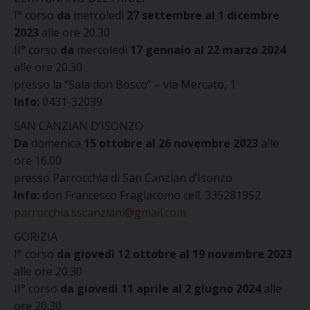
I° corso
da
mercoledì
27 settembre al 1 dicembre
2023
alle ore 20.30
II° corso
da
mercoledì
17 gennaio al 22 marzo 2024
alle ore 20.30
presso la “Sala don Bosco” – via Mercato, 1
Info:
0431-32039
SAN CANZIAN D’ISONZO
Da
domenica
15 ottobre al 26 novembre 2023
alle
ore 16.00
presso Parrocchia di San Canzian d’Isonzo
Info:
don Francesco Fragiacomo cell. 335281952
parrocchia.sscanziani@gmail.com
GORIZIA
I° corso
da giovedì 12 ottobre al 19 novembre 2023
alle ore 20.30
II° corso
da giovedì 11 aprile al 2 giugno 2024
alle
ore 20.30