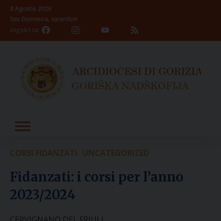
Skip
8 Agosto 2026
to
San Domenico, sacerdote
content
Facebook
Instagram
YouTube
Feed
seguici su
Channel
CORSI FIDANZATI
UNCATEGORIZED
Fidanzati: i corsi per l’anno
2023/2024
CERVIGNANO DEL FRIULI