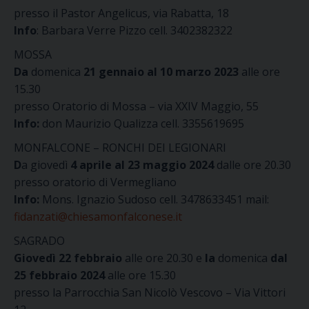
presso il Pastor Angelicus, via Rabatta, 18
Info
: Barbara Verre Pizzo cell. 3402382322
MOSSA
Da
domenica
21 gennaio al 10 marzo 2023
alle ore
15.30
presso Oratorio di Mossa – via XXIV Maggio, 55
Info:
don Maurizio Qualizza cell. 3355619695
MONFALCONE – RONCHI DEI LEGIONARI
D
a
giovedì
4 aprile al 23 maggio 2024
dalle ore 20.30
presso oratorio di Vermegliano
Info:
Mons. Ignazio Sudoso cell. 3478633451 mail:
fidanzati@chiesamonfalconese.it
SAGRADO
Giovedì 22 febbraio
alle ore 20.30 e
la
domenica
dal
25 febbraio
2024
alle ore 15.30
presso la Parrocchia San Nicolò Vescovo – Via Vittori