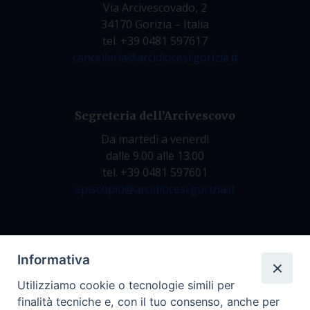
Via Arcivescovado, 2
34170 Gorizia – Italia
tel. +39 0481 597617
cancelleria@arcidiocesi.gorizia.it
Segreteria dell’Arcivescovo
Da martedì a venerdì
dalle 9.00 alle 13.00
tel. +39 0481 597601
episcopio@arcidiocesi.gorizia.it
Archivio Storico
Informativa
Da lunedì a venerdì
Utilizziamo cookie o tecnologie simili per
dalle 9.00 alle 12.30
finalità tecniche e, con il tuo consenso, anche per
tel. +39 0481 597628