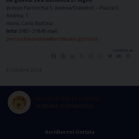
Da giovedì 24 a domenica 27 luglio
presso Parrocchia S. Andrea/Štandrež – Piazza S.
Andrea, 1
mons. Carlo Bolčina
Info:
0481-21849 mail:
parrocchia.andrea@arcidiocesi.gorizia.it
condividi su
Facebook
Pinterest
LinkedIn
X
Threads
WhatsApp
Telegram
Email
Pri
8 Ottobre 2024
Arcidiocesi Gorizia