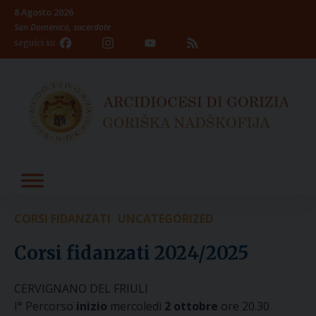
Skip
8 Agosto 2026
to
San Domenico, sacerdote
content
Facebook
Instagram
YouTube
Feed
seguici su
Channel
CORSI FIDANZATI
UNCATEGORIZED
Corsi fidanzati 2024/2025
CERVIGNANO DEL FRIULI
I° Percorso
inizio
mercoledì
2 ottobre
ore 20.30