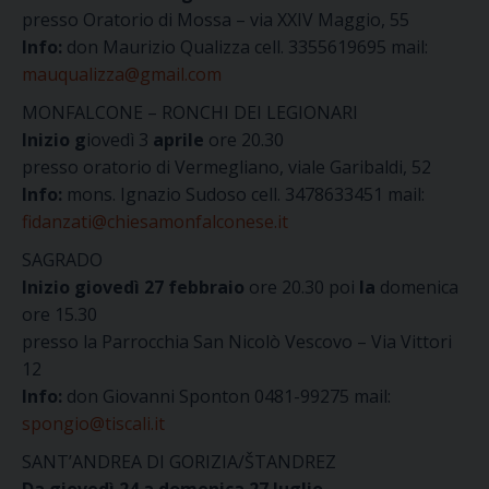
presso Oratorio di Mossa – via XXIV Maggio, 55
Info:
don Maurizio Qualizza cell. 3355619695 mail:
mauqualizza@gmail.com
MONFALCONE – RONCHI DEI LEGIONARI
Inizio g
iovedì 3
aprile
ore 20.30
presso oratorio di Vermegliano, viale Garibaldi, 52
Info:
mons. Ignazio Sudoso cell. 3478633451 mail:
fidanzati@chiesamonfalconese.it
SAGRADO
Inizio giovedì 27 febbraio
ore 20.30 poi
la
domenica
ore 15.30
presso la Parrocchia San Nicolò Vescovo – Via Vittori
12
Info:
don Giovanni Sponton 0481-99275 mail:
spongio@tiscali.it
SANT’ANDREA DI GORIZIA/Š
TANDREZ