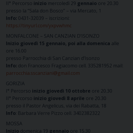
II° Percorso
inizio
mercoledì 29
gennaio
ore 20.30
presso la “Sala don Bosco” – via Mercato, 1
Info:
0431-32039 – iscrizioni:
https://tinyurl.com/yxpvwhmc
MONFALCONE – SAN CANZIAN D’ISONZO
Inizio giovedì
15 gennaio, poi alla domenica
alle
ore 16.00
presso Parrocchia di San Canzian d’Isonzo
Info:
don Francesco Fragiacomo cell. 335281952 mail:
parrocchia.sscanziani@gmail.com
GORIZIA
I° Percorso
inizio giovedì 10 ottobre
ore 20.30
II° Percorso
inizio giovedì 8 aprile
ore 20.30
presso il Pastor Angelicus, via dei Rabatta, 18
Info
: Barbara Verre Pizzo cell. 3402382322
MOSSA
Inizio
domenica 19
gennaio
ore 15.30