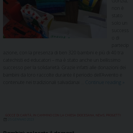
Gorizia,
non è
stato
solo un
success
o di
partecip
azione, con la presenza di ben 320 bambini e più di 40 tra
catechisti ed educatori – ma è stato anche un bellissimo
successo per la solidarietà. Grazie infatti alle donazioni dei
bambini da loro raccolte durante il periodo dell’Avvento e
contenute nei tradizionali salvadanai …
Continue reading
»
GOCCE DI CARITÀ
,
IN CAMMINO CON LA CHIESA DIOCESANA
,
NEWS
,
PROGETTI
25 GENNAIO 2023