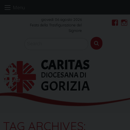
Skip
Menu
to
content
giovedì 06 agosto 2026
Festa della Trasfigurazione del
Faceb
In
Signore
CARITAS
DIOCESANA DI
GORIZIA
TAG ARCHIVES: