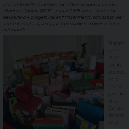
Il ricavato delle donazioni raccolte nell’appuntamento
“Ragazzi Caritas 2023” - pari a 2.696 euro - verrà ora
devoluto a 4 progetti inerenti l’inserimento scolastico, per
venire incontro a più ragazzi possibile e in diverse zone
del mondo
“Ragazzi
Caritas
2023″,
evento
promos
so lo
scorso
gennaio
dalla
Caritas
diocesa
na di