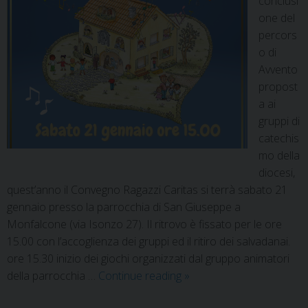
conclusi
one del
percors
o di
Avvento
propost
a ai
gruppi di
catechis
mo della
diocesi,
quest’anno il Convegno Ragazzi Caritas si terrà sabato 21
gennaio presso la parrocchia di San Giuseppe a
Monfalcone (via Isonzo 27). Il ritrovo è fissato per le ore
15.00 con l’accoglienza dei gruppi ed il ritiro dei salvadanai.
ore 15.30 inizio dei giochi organizzati dal gruppo animatori
della parrocchia …
Continue reading
»