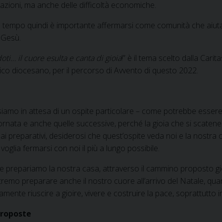
razioni, ma anche delle difficoltà economiche.
 tempo quindi è importante affermarsi come comunità che aiuta e 
e Gesù.
ti… il cuore esulta e canta di gioia
!” è il tema scelto dalla Cari
ico diocesano, per il percorso di Avvento di questo 2022.
amo in attesa di un ospite particolare – come potrebbe essere
ornata e anche quelle successive, perché la gioia che si scatene
 ai preparativi, desiderosi che quest’ospite veda noi e la nostra c
 voglia fermarsi con noi il più a lungo possibile.
 prepariamo la nostra casa, attraverso il cammino proposto gio
otremo preparare anche il nostro cuore all’arrivo del Natale, q
amente riuscire a gioire, vivere e costruire la pace, soprattutto i
proposte