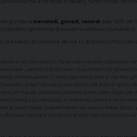
lla povertà ma che, in un modo o nell’altro, hanno trovato nel l
elle giornate di
mercoledì, giovedì, venerdì
dalle 16.00 alle 19
si chiediamo gentilmente di avvisare la biblioteca chiamando l
a sarà sabato 26 novembre alle ore 15.30 presso il Polo Cultur
, anche se mi sono accorto che la casa in quanto costruzione non
 diocesana -, perché in fondo sono i suoi abitanti che fanno o no
lleranza, l’individualismo. Ci sono case invece dove si vive l’accogl
asa della Caritas” che vive questo spirito, che è poi lo spirito d
motivo per il quale quest’anno abbiamo scelto come slogan per il 
o la porta a Lui che bussa, la nostra vita cambia e anche nelle 
nno al Santo Natale: probabilmente non sarà un Natale facile, i
mo affrontare insieme e non da soli le sfide che incontreremo su