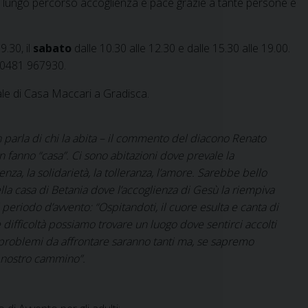
oro lungo percorso accoglienza e pace grazie a tante persone e
.30, il
sabato
dalle 10.30 alle 12.30 e dalle 15.30 alle 19.00.
o 0481 967930.
ale di Casa Maccari a Gradisca.
 parla di chi la abita – il commento del diacono Renato
n fanno “casa”. Ci sono abitazioni dove prevale la
ienza, la solidarietà, la tolleranza, l’amore. Sarebbe bello
ella casa di Betania dove l’accoglienza di Gesù la riempiva
periodo d’avvento: “Ospitandoti, il cuore esulta e canta di
difficoltà possiamo trovare un luogo dove sentirci accolti
 problemi da affrontare saranno tanti ma, se sapremo
l nostro cammino”.