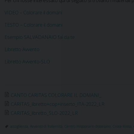
Per chi fosse interessato qui di seguito si trovano i materiali per
VIDEO – Colorare il domani
TESTO – Colorare il domani
Esempio SALVADANAIO fai da te
Libretto Avvento
Libretto Avvento-SLO
CANTO CARITAS COLORARE IL DOMANI_
CARITAS_libretto+cop+inserto_ITA-2022_LR
CARITAS_libretto_SLO-2022_LR
accoglienza
,
Avvento di fraternità
,
Centro missionario diocesano
,
Croce Rossa
,