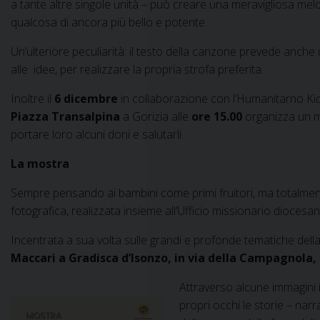
a tante altre singole unità – può creare una meravigliosa melod
qualcosa di ancora più bello e potente.
Un’ulteriore peculiarità: il testo della canzone prevede anche u
alle idee, per realizzare la propria strofa preferita.
Inoltre il
6 dicembre
in collaborazione con l’Humanitarno Kid
Piazza Transalpina
a Gorizia alle
ore 15.00
organizza un mo
portare loro alcuni doni e salutarli.
La mostra
Sempre pensando ai bambini come primi fruitori, ma totalme
fotografica, realizzata insieme all’Ufficio missionario diocesan
Incentrata a sua volta sulle grandi e profonde tematiche dell
Maccari a Gradisca d’Isonzo, in via della Campagnola,
Attravers
o alcune immagini 
propri occhi le storie – na