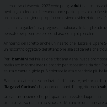
Il percorso di Avvento 2022 vede per gli
adulti
la proposta d
ogni singolo fedele (riservando uno spazio speciale di rifles
pronta ad accoglierlo, proprio come viene evidenziato nella fe
Il cammino guiderà alla preghiera quotidiana le famiglie attr
pensato per poter essere condiviso con i più piccolini.
All’interno del libretto anche un inserto che illustra le Opere
un riscontro oggettivo dell’attenzione alla solidarietà che tr
Per i
bambini
dell’iniziazione cristiana viene invece promoss
realizzato in forma inedita proprio per l’occasione da don Fra
esulta e canta di gioia può colorare la vita e renderla più bell
Bambini e catechisti sono invitati ad imparare, nel corso di tut
“
Ragazzi Caritas
” che, dopo due anni di stop, ritornerà
sab
Un cantare insieme che, per quanto realizzato dapprima in ma
ora attraverso il cammino sinodale. Ma anche un rimarcare u