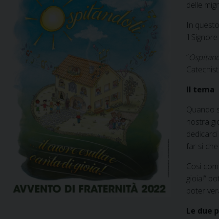
delle mig
In questo
il Signor
“
Ospitando
Catechist
Il tema
Quando si
nostra gi
dedicarci
far sì che
Così come
gioia!” p
poter ver
Le due 