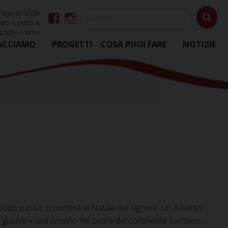
7 agosto 2026
sto II, papa, e
Facebook
Instagram
agni, martiri
ACCIAMO
PROGETTI
COSA PUOI FARE
NOTIZIE
opo passo, ci porterà al Natale del Signore. Un Avvento
 guerre – una proprio nel cuore del continente Europeo -,