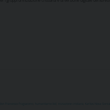
 i gruppi di iniziazione cristiana e la versione digitale del librett
don Francesco Fragiacomo
,
humanitarno kid
,
iniziazione cristiana
,
Karitas Nova Goric