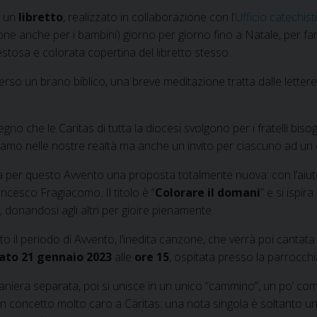
i un
libretto
, realizzato in collaborazione con l
’Ufficio catechis
sione anche per i bambini) giorno per giorno fino a Natale, per
stosa e colorata copertina del libretto stesso.
averso un brano biblico, una breve meditazione tratta dalle lett
 Segno che le Caritas di tutta la diocesi svolgono per i fratelli 
oviamo nelle nostre realtà ma anche un invito per ciascuno ad un
a per questo Avvento una proposta totalmente nuova: con l’aiuto 
ncesco Fragiacomo. Il titolo è “
Colorare il domani
” e si ispi
a, donandosi agli altri per gioire pienamente.
to il periodo di Avvento, l’inedita canzone, che verrà poi cantata 
ato 21 gennaio 2023
alle
ore 15
, ospitata presso la parrocchi
niera separata, poi si unisce in un unico “cammino”, un po’ co
n concetto molto caro a Caritas: una nota singola è soltanto u