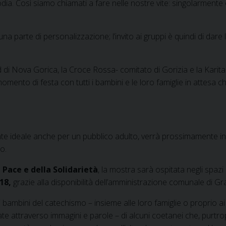
ia. Così siamo chiamati a fare nelle nostre vite: singolarmente o
na parte di personalizzazione; l’invito ai gruppi è quindi di dare 
 di Nova Gorica, la Croce Rossa- comitato di Gorizia e la Karita
mento di festa con tutti i bambini e le loro famiglie in attesa ch
nte ideale anche per un pubblico adulto, verrà prossimamente 
o.
a
Pace e della Solidarietà
, la mostra sarà ospitata negli spazi
 18,
grazie alla disponibilità dell’amministrazione comunale di Gr
i bambini del catechismo – insieme alle loro famiglie o proprio 
rrate attraverso immagini e parole – di alcuni coetanei che, pur