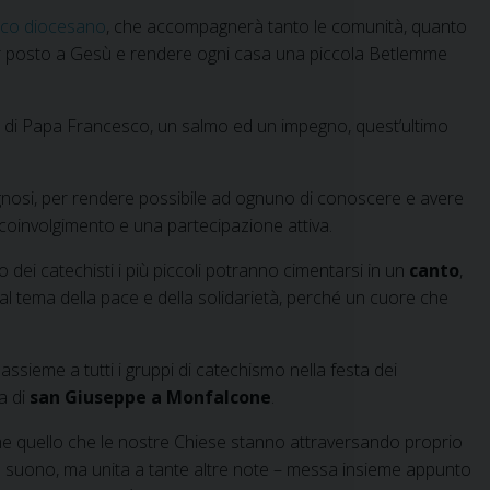
tico diocesano
, che accompagnerà tanto le comunità, quanto
 far posto a Gesù e rendere ogni casa una piccola Betlemme
ere di Papa Francesco, un salmo ed un impegno, quest’ultimo
bisognosi, per rendere possibile ad ognuno di conoscere e avere
 coinvolgimento e una partecipazione attiva.
dei catechisti i più piccoli potranno cimentarsi in un
canto
,
ra al tema della pace e della solidarietà, perché un cuore che
assieme a tutti i gruppi di catechismo nella festa dei
a di
san Giuseppe a Monfalcone
.
me quello che le nostre Chiese stanno attraversando proprio
n suono, ma unita a tante altre note – messa insieme appunto