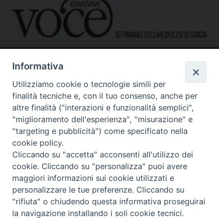
Informativa
Utilizziamo cookie o tecnologie simili per
finalità tecniche e, con il tuo consenso, anche per
altre finalità ("interazioni e funzionalità semplici",
"miglioramento dell'esperienza", "misurazione" e
Caritas Diocesana di Gorizia
Sede operativa – uffici
"targeting e pubblicità") come specificato nella
via G. B. Garzarolli, 131 – 34170 Gorizia
cookie policy.
Tel. 0481525188
Cliccando su "accetta" acconsenti all'utilizzo dei
Mail:
direzione@caritasgorizia.it
-
caritasgorizia@pec.it
cookie. Cliccando su "personalizza" puoi avere
maggiori informazioni sui cookie utilizzati e
personalizzare le tue preferenze. Cliccando su
"rifiuta" o chiudendo questa informativa proseguirai
la navigazione installando i soli cookie tecnici.