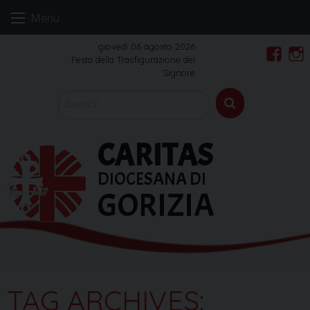
Skip
Menu
to
content
giovedì 06 agosto 2026
Festa della Trasfigurazione del
Faceb
In
Signore
CARITAS
DIOCESANA DI
GORIZIA
TAG ARCHIVES: