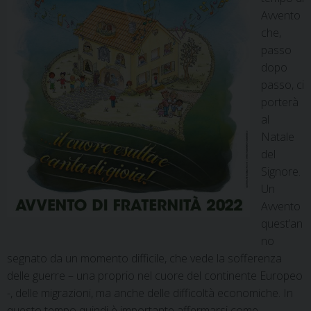
Avvento
che,
passo
dopo
passo, ci
porterà
al
Natale
del
Signore.
Un
Avvento
quest’an
no
segnato da un momento difficile, che vede la sofferenza
delle guerre – una proprio nel cuore del continente Europeo
-, delle migrazioni, ma anche delle difficoltà economiche. In
questo tempo quindi è importante affermarsi come