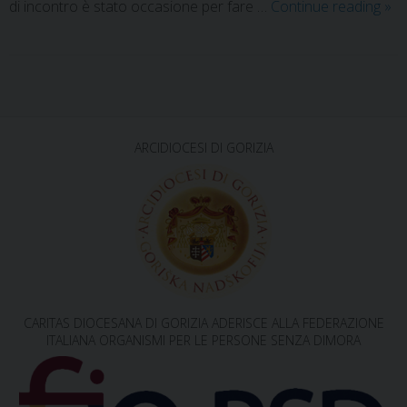
di incontro è stato occasione per fare …
Continue reading
»
P
o
s
ARCIDIOCESI DI GORIZIA
t
N
a
v
i
g
CARITAS DIOCESANA DI GORIZIA ADERISCE ALLA FEDERAZIONE
a
ITALIANA ORGANISMI PER LE PERSONE SENZA DIMORA
t
i
o