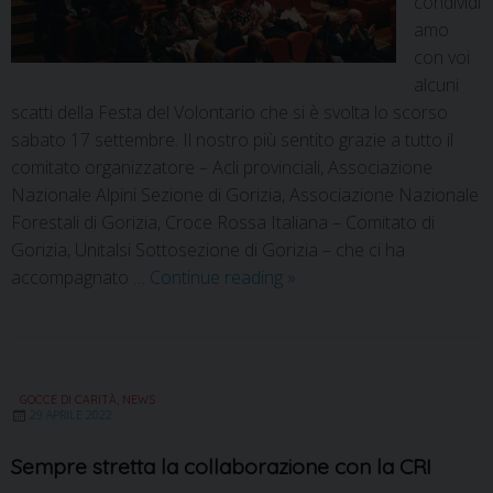
condividi
amo
con voi
alcuni
scatti della Festa del Volontario che si è svolta lo scorso
sabato 17 settembre. Il nostro più sentito grazie a tutto il
comitato organizzatore – Acli provinciali, Associazione
Nazionale Alpini Sezione di Gorizia, Associazione Nazionale
Forestali di Gorizia, Croce Rossa Italiana – Comitato di
Gorizia, Unitalsi Sottosezione di Gorizia – che ci ha
accompagnato …
Continue reading
»
GOCCE DI CARITÀ
,
NEWS
29 APRILE 2022
Sempre stretta la collaborazione con la CRI