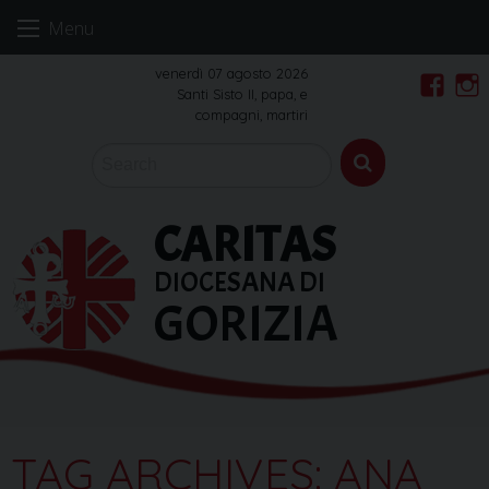
Skip
Menu
to
content
venerdì 07 agosto 2026
Santi Sisto II, papa, e
Faceb
In
compagni, martiri
CARITAS
DIOCESANA DI
GORIZIA
TAG ARCHIVES:
ANA