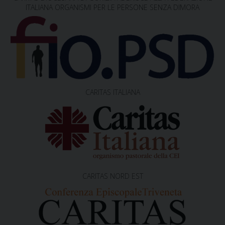
a
ITALIANA ORGANISMI PER LE PERSONE SENZA DIMORA
t
i
o
n
CARITAS ITALIANA
CARITAS NORD EST