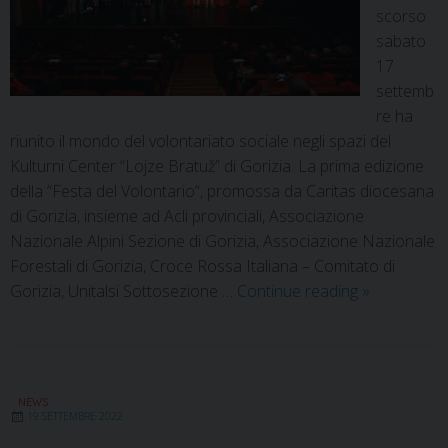
scorso
sabato
17
settemb
re ha
riunito il mondo del volontariato sociale negli spazi del
Kulturni Center “Lojze Bratuž” di Gorizia. La prima edizione
della “Festa del Volontario“, promossa da Caritas diocesana
di Gorizia, insieme ad Acli provinciali, Associazione
Nazionale Alpini Sezione di Gorizia, Associazione Nazionale
Forestali di Gorizia, Croce Rossa Italiana – Comitato di
Gorizia, Unitalsi Sottosezione …
Continue reading
»
NEWS
19 SETTEMBRE 2022