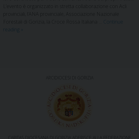
L’evento è organizzato in stretta collaborazione con Acli
provinciali, l’ANA provinciale, Associazione Nazionale
Forestali di Gorizia, la Croce Rossa Italiana …
Continue
reading
»
P
o
s
ARCIDIOCESI DI GORIZIA
t
N
a
v
i
g
CARITAS DIOCESANA DI GORIZIA ADERISCE ALLA FEDERAZIONE