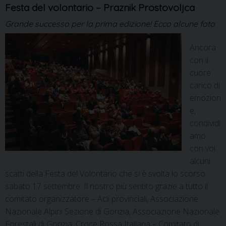
Festa del volontario – Praznik Prostovoljca
Grande successo per la prima edizione! Ecco alcune foto
Ancora
con il
cuore
carico di
emozion
e,
condividi
amo
con voi
alcuni
scatti della Festa del Volontario che si è svolta lo scorso
sabato 17 settembre. Il nostro più sentito grazie a tutto il
comitato organizzatore – Acli provinciali, Associazione
Nazionale Alpini Sezione di Gorizia, Associazione Nazionale
Forestali di Gorizia, Croce Rossa Italiana – Comitato di