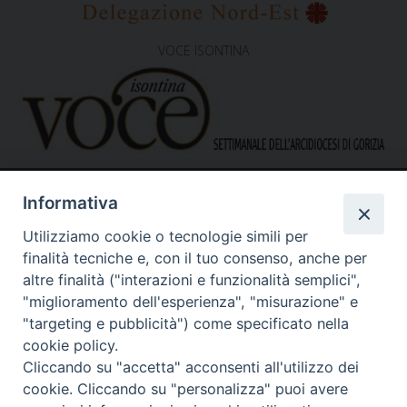
VOCE ISONTINA
Informativa
Utilizziamo cookie o tecnologie simili per
finalità tecniche e, con il tuo consenso, anche per
altre finalità ("interazioni e funzionalità semplici",
"miglioramento dell'esperienza", "misurazione" e
Caritas Diocesana di Gorizia
Sede operativa – uffici
"targeting e pubblicità") come specificato nella
via G. B. Garzarolli, 131 – 34170 Gorizia
cookie policy.
Tel. 0481525188
Cliccando su "accetta" acconsenti all'utilizzo dei
Mail:
direzione@caritasgorizia.it
-
caritasgorizia@pec.it
cookie. Cliccando su "personalizza" puoi avere