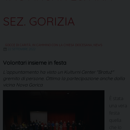
SEZ. GORIZIA
GOCCE DI CARITÀ
,
IN CAMMINO CON LA CHIESA DIOCESANA
,
NEWS
22 SETTEMBRE 2022
Volontari insieme in festa
L’appuntamento ha visto un Kulturni Center "Bratuž"
gremito di persone. Ottima la partecipazione anche dalla
vicina Nova Gorica
È stata
una vera
festa
quella
che lo