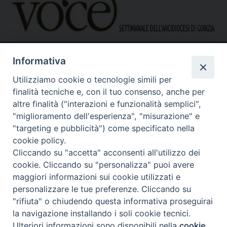
Informativa
Utilizziamo cookie o tecnologie simili per
finalità tecniche e, con il tuo consenso, anche per
altre finalità ("interazioni e funzionalità semplici",
"miglioramento dell'esperienza", "misurazione" e
Caritas Diocesana di Gorizia
Sede operativa – uffici
"targeting e pubblicità") come specificato nella
via G. B. Garzarolli, 131 – 34170 Gorizia
cookie policy.
Tel. 0481525188
Cliccando su "accetta" acconsenti all'utilizzo dei
Mail:
direzione@caritasgorizia.it
-
caritasgorizia@pec.it
cookie. Cliccando su "personalizza" puoi avere
maggiori informazioni sui cookie utilizzati e
personalizzare le tue preferenze. Cliccando su
"rifiuta" o chiudendo questa informativa proseguirai
la navigazione installando i soli cookie tecnici.
Ulteriori informazioni sono disponibili nella
cookie