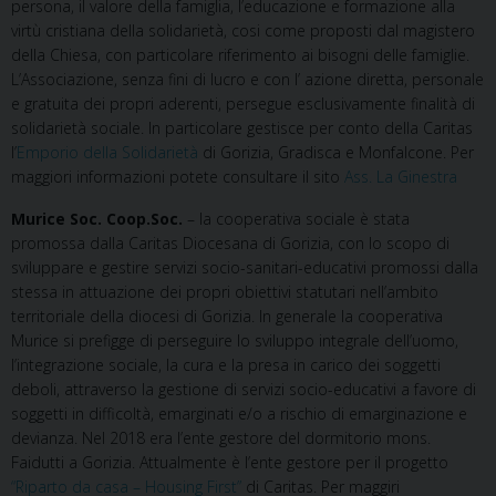
persona, il valore della famiglia, l’educazione e formazione alla
virtù cristiana della solidarietà, cosi come proposti dal magistero
della Chiesa, con particolare riferimento ai bisogni delle famiglie.
L’Associazione, senza fini di lucro e con l’ azione diretta, personale
e gratuita dei propri aderenti, persegue esclusivamente finalità di
solidarietà sociale. In particolare gestisce per conto della Caritas
l’
Emporio della Solidarietà
di Gorizia, Gradisca e Monfalcone. Per
maggiori informazioni potete consultare il sito
Ass. La Ginestra
Murice Soc. Coop.Soc.
– la cooperativa sociale è stata
promossa dalla Caritas Diocesana di Gorizia, con lo scopo di
sviluppare e gestire servizi socio-sanitari-educativi promossi dalla
stessa in attuazione dei propri obiettivi statutari nell’ambito
territoriale della diocesi di Gorizia. In generale la cooperativa
Murice si prefigge di perseguire lo sviluppo integrale dell’uomo,
l’integrazione sociale, la cura e la presa in carico dei soggetti
deboli, attraverso la gestione di servizi socio-educativi a favore di
soggetti in difficoltà, emarginati e/o a rischio di emarginazione e
devianza. Nel 2018 era l’ente gestore del dormitorio mons.
Faidutti a Gorizia. Attualmente è l’ente gestore per il progetto
“Riparto da casa – Housing First”
di Caritas. Per maggiri