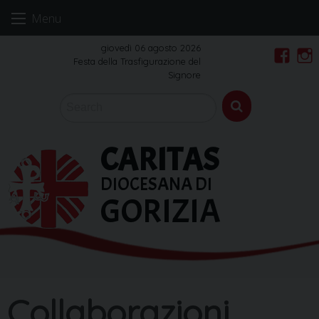
Skip
Menu
to
content
giovedì 06 agosto 2026
Festa della Trasfigurazione del
Faceb
In
Signore
CARITAS
DIOCESANA DI
GORIZIA
Collaborazioni