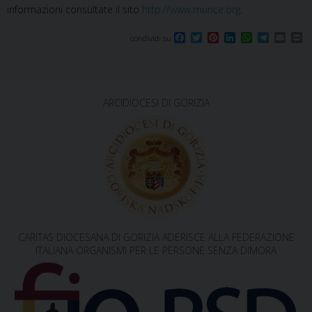
informazioni consultate il sito
http://www.murice.org
.
F
T
P
L
W
T
E
P
condividi su
a
w
i
i
h
e
m
r
c
i
n
n
a
l
a
i
e
t
t
k
t
e
i
n
b
t
e
e
s
g
l
t
o
e
r
d
A
r
ARCIDIOCESI DI GORIZIA
o
r
e
I
p
a
k
s
n
p
m
t
CARITAS DIOCESANA DI GORIZIA ADERISCE ALLA FEDERAZIONE
ITALIANA ORGANISMI PER LE PERSONE SENZA DIMORA