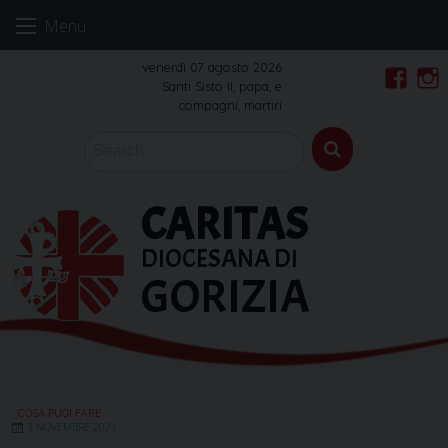
Skip
Menu
to
content
venerdì 07 agosto 2026
Santi Sisto II, papa, e
Faceb
In
compagni, martiri
CARITAS
DIOCESANA DI
GORIZIA
COSA PUOI FARE
3 NOVEMBRE 2021