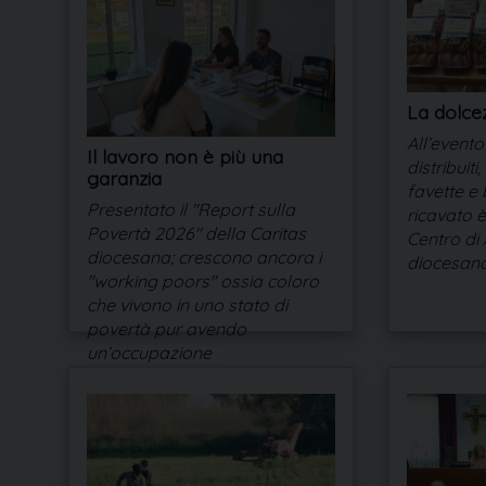
La dolcez
All’event
Il lavoro non è più una
distribuiti
garanzia
favette e b
Presentato il "Report sulla
ricavato è
Povertà 2026" della Caritas
Centro di 
diocesana; crescono ancora i
diocesan
"working poors" ossia coloro
che vivono in uno stato di
povertà pur avendo
un’occupazione