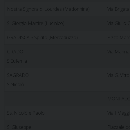
Nostra Signora di Lourdes (Madonnina)
Via Brigat
S. Giorgio Martire (Lucinico)
Via Giulio 
GRADISCA S.Spirito (Mercaduzzo)
P.zza Marc
GRADO
Via Marina 
S.Eufemia
SAGRADO
Via G. Vitto
S.Nicolò
MONFAL
Ss. Nicolò e Paolo
Via I Maggi
S. Giuseppe
Piazzale d