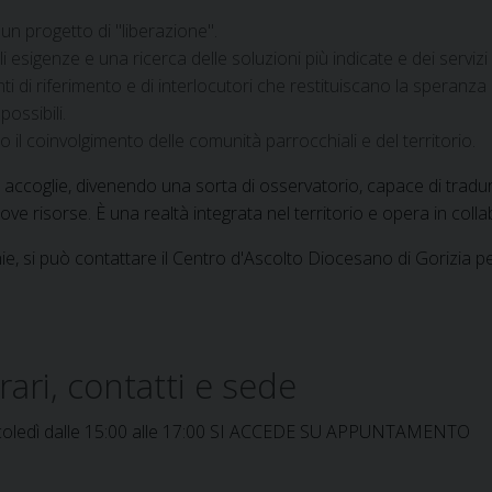
 un progetto di "liberazione".
esigenze e una ricerca delle soluzioni più indicate e dei servizi p
di riferimento e di interlocutori che restituiscano la speranza
possibili.
o il coinvolgimento delle comunità parrocchiali e del territorio.
e accoglie, divenendo una sorta di osservatorio, capace di tradu
 risorse. È una realtà integrata nel territorio e opera in collabor
hie, si può contattare il Centro d'Ascolto Diocesano di Gorizia p
ari, contatti e sede
; mercoledì dalle 15:00 alle 17:00 SI ACCEDE SU APPUNTAMENTO