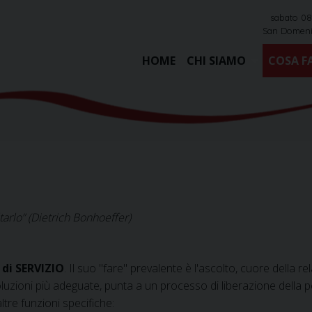
sabato 08
San Domeni
HOME
CHI SIAMO
COSA F
tarlo” (Dietrich Bonhoeffer)
di SERVIZIO
. Il suo "fare" prevalente è l'ascolto, cuore della 
 soluzioni più adeguate, punta a un processo di liberazione della
tre funzioni specifiche: