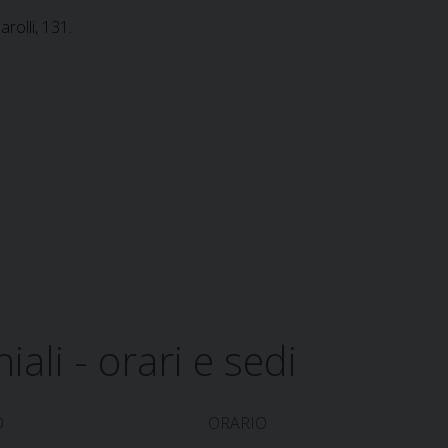
arolli, 131.
ali - orari e sedi
O
ORARIO