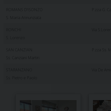
ROMANS D’ISONZO
P.zza G. C
S. Maria Annunziata
RONCHI
Via S.Lore
S. Lorenzo
SAN CANZIAN
P.zza Ss. M
Ss. Canziani Martiri
STARANZANO
Via De Amic
Ss. Pietro e Paolo