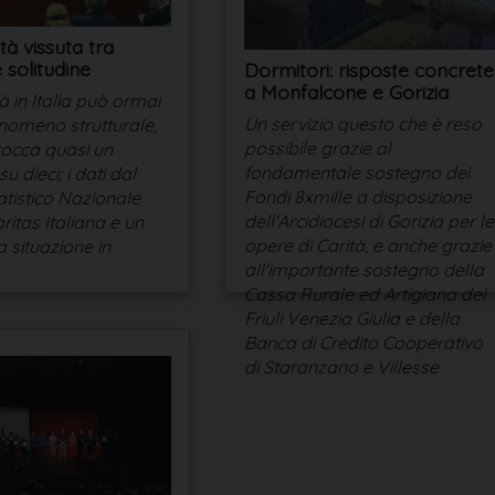
à vissuta tra
e solitudine
Dormitori: risposte concrete
a Monfalcone e Gorizia
 in Italia può ormai
Un servizio questo che è reso
enomeno strutturale,
possibile grazie al
tocca quasi un
fondamentale sostegno dei
u dieci; i dati dal
Fondi 8xmille a disposizione
atistico Nazionale
dell'Arcidiocesi di Gorizia per le
ritas Italiana e un
opere di Carità, e anche grazie
a situazione in
all'importante sostegno della
Cassa Rurale ed Artigiana del
Friuli Venezia Giulia e della
Banca di Credito Cooperativo
di Staranzano e Villesse