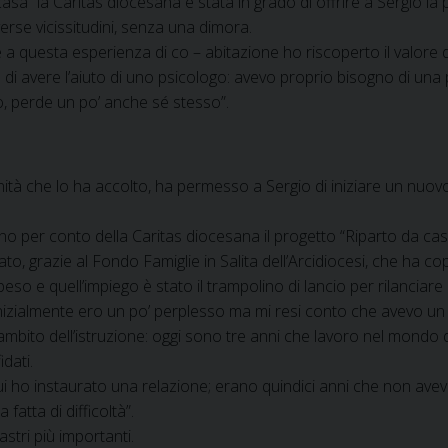
sa” la Caritas diocesana è stata in grado di offrire a Sergio la p
rse vicissitudini, senza una dimora.
a questa esperienza di co – abitazione ho riscoperto il valore d
tà di avere l’aiuto di uno psicologo: avevo proprio bisogno di un
nto, perde un po’ anche sé stesso”.
comunità che lo ha accolto, ha permesso a Sergio di iniziare un n
no per conto della Caritas diocesana il progetto “Riparto da cas
to, grazie al Fondo Famiglie in Salita dell’Arcidiocesi, che ha cop
 peso e quell’impiego è stato il trampolino di lancio per rilancia
Inizialmente ero un po’ perplesso ma mi resi conto che avevo un 
’ambito dell’istruzione: oggi sono tre anni che lavoro nel mondo 
dati.
 ho instaurato una relazione; erano quindici anni che non avev
atta di difficoltà”.
lastri più importanti.