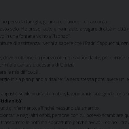
: ho perso la famiglia, gli amici e il lavoro – ci racconta -.
to solo. Ho preso l’auto e ho iniziato a vagare di città in città 
vo in una fontana vicino all’Isonzo”.
sure di assistenza: “venni a sapere che i Padri Cappuccini, ogni 
, dove ti offrono un pranzo ottimo e abbondante, per chi non man
germi alla Caritas diocesana di Gorizia.
 le mie difficoltà”.
gio inizia pian piano a risalire: “la sera stessa potei avere un le
angusto sedile di un’automobile, lavandomi in una gelida fontana
otidianità
“.
unti di riferimento, affinché nessuno sia smarrito.
olontari e negli altri ospiti, persone con cui potevo scambiare 
e trascorrere le notti ma soprattutto perché avevo – ed ho – t