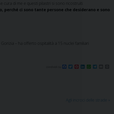
ra di me e questi pilastri si sono ricostruiti.
uto, perché ci sono tante persone che desiderano e sono
 Gorizia – ha offerto ospitalità a 15 nuclei familiari
F
T
P
L
W
T
E
P
condividi su
a
w
i
i
h
e
m
r
c
i
n
n
a
l
a
i
e
t
t
k
t
e
i
n
b
t
e
e
s
g
l
t
o
e
r
d
A
r
o
r
e
I
p
a
k
s
n
p
m
t
Agli incroci delle strade
»