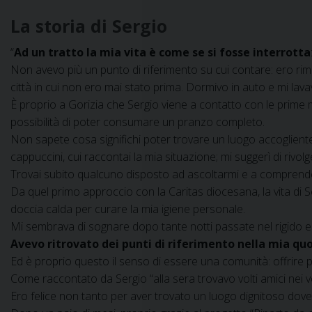
La storia di Sergio
“
Ad un tratto la mia vita è come se si fosse interrotta
Non avevo più un punto di riferimento su cui contare: ero rimas
città in cui non ero mai stato prima. Dormivo in auto e mi lava
È proprio a Gorizia che Sergio viene a contatto con le prime mi
possibilità di poter consumare un pranzo completo.
Non sapete cosa significhi poter trovare un luogo accogliente
cappuccini, cui raccontai la mia situazione; mi suggerì di rivol
Trovai subito qualcuno disposto ad ascoltarmi e a comprendere
Da quel primo approccio con la Caritas diocesana, la vita di Ser
doccia calda per curare la mia igiene personale.
Mi sembrava di sognare dopo tante notti passate nel rigido e 
Avevo ritrovato dei punti di riferimento nella mia qu
Ed è proprio questo il senso di essere una comunità: offrire p
Come raccontato da Sergio “alla sera trovavo volti amici nei v
Ero felice non tanto per aver trovato un luogo dignitoso dov