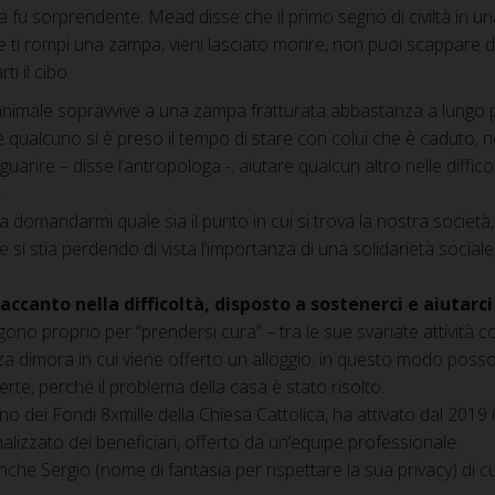
ta fu sorprendente: Mead disse che il primo segno di civiltà in un
se ti rompi una zampa, vieni lasciato morire, non puoi scappare 
ti il cibo.
imale sopravvive a una zampa fratturata abbastanza a lungo pe
 qualcuno si è preso il tempo di stare con colui che è caduto, ne
guarire – disse l’antropologa -; aiutare qualcun altro nelle difficol
.
 domandarmi quale sia il punto in cui si trova la nostra società,
i stia perdendo di vista l’importanza di una solidarietà sociale
canto nella difficoltà, disposto a sostenerci e aiutarci
ono proprio per “prendersi cura” – tra le sue svariate attività c
za dimora in cui viene offerto un alloggio: in questo modo posso
e, perché il problema della casa è stato risolto.
gno dei Fondi 8xmille della Chiesa Cattolica, ha attivato dal 2019 
izzato dei beneficiari, offerto da un’equipe professionale.
e Sergio (nome di fantasia per rispettare la sua privacy) di cui