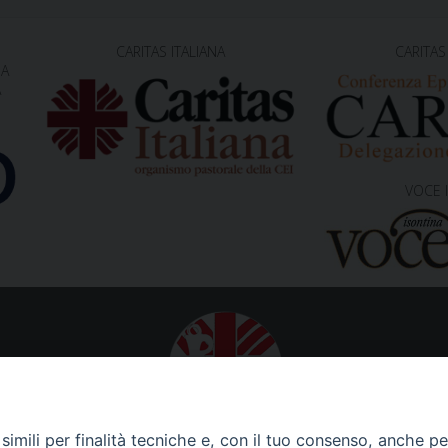
CARITAS ITALIANA
CARITAS
NA
A
VOCE 
Caritas Diocesana di Gorizia
imili per finalità tecniche e, con il tuo consenso, anche per 