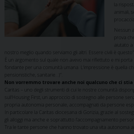
la rispos
animali, 
procacciar
Nessun an
prova che
aiutato a 
nostro meglio quando serviamo gli altri. Essere civili è questo”
È un argomento sul quale non avevo mai riflettuto e mi porta a
fondante per una comunità umana. L’impressione è quella che s
pensionistiche, sanitarie…)”.
Non vorremmo trovare anche noi qualcuno che ci stia ac
Caritas – uno degli strumenti di cui le nostre comunità dispong
sull’Housing First, un approccio di sostegno alle persone sen
propria autonomia personale, accompagnati da persone espert
In particolare la Caritas diocesana di Gorizia, grazie al soste
gli alloggi ma anche e soprattutto l’accompagnamento personal
Tra le tante persone che hanno trovato una vita autonoma anch