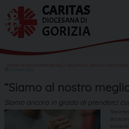
Skip
CARITAS
to
content
DIOCESANA DI
GORIZIA
CENTRO DI ASCOLTO
,
EMPORIO DELLA SOLIDARIETÀ
,
GOCCE DI CARITÀ
,
NEWS
26 APRILE 2023
“Siamo al nostro meglio
Siamo ancora in grado di prenderci cur
“Recentem
diocesana
domandò q