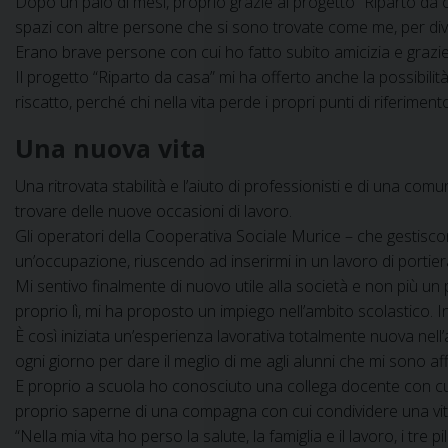
Dopo un paio di mesi, proprio grazie al progetto “Riparto da ca
spazi con altre persone che si sono trovate come me, per dive
Erano brave persone con cui ho fatto subito amicizia e grazie 
Il progetto “Riparto da casa” mi ha offerto anche la possibili
riscatto, perché chi nella vita perde i propri punti di riferime
Una nuova vita
Una ritrovata stabilità e l’aiuto di professionisti e di una 
trovare delle nuove occasioni di lavoro.
Gli operatori della Cooperativa Sociale Murice – che gestisco
un’occupazione, riuscendo ad inserirmi in un lavoro di portiera
Mi sentivo finalmente di nuovo utile alla società e non più un
proprio lì, mi ha proposto un impiego nell’ambito scolastico. 
È così iniziata un’esperienza lavorativa totalmente nuova nell
ogni giorno per dare il meglio di me agli alunni che mi sono affi
E proprio a scuola ho conosciuto una collega docente con cui
proprio saperne di una compagna con cui condividere una vita f
“Nella mia vita ho perso la salute, la famiglia e il lavoro, i tre pi