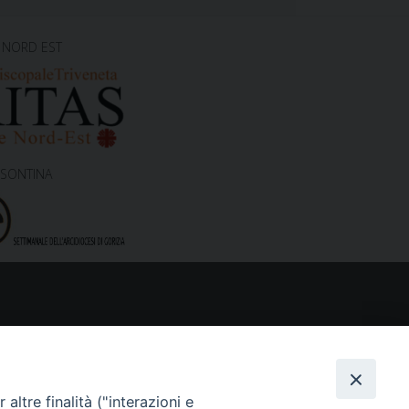
 NORD EST
ISONTINA
altre finalità ("interazioni e