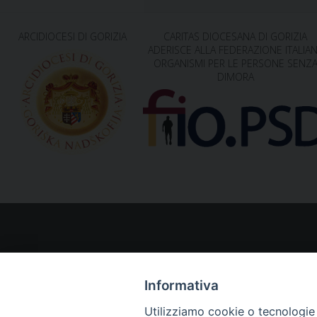
ARCIDIOCESI DI GORIZIA
CARITAS DIOCESANA DI GORIZIA
ADERISCE ALLA FEDERAZIONE ITALIA
ORGANISMI PER LE PERSONE SENZ
DIMORA
Informativa
Utilizziamo cookie o tecnologie s