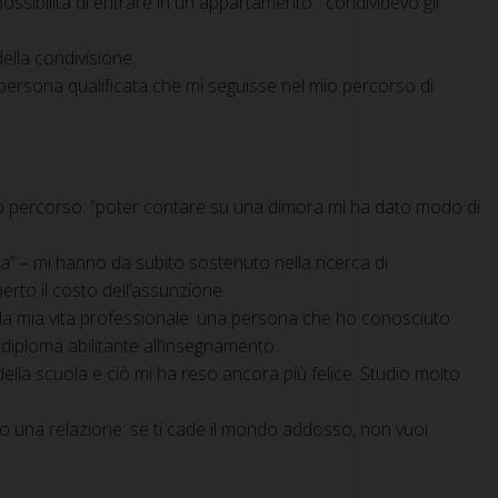
ossibilità di entrare in un appartamento: “condividevo gli
ella condivisione.
a persona qualificata che mi seguisse nel mio percorso di
uovo percorso: “poter contare su una dimora mi ha dato modo di
a” – mi hanno da subito sostenuto nella ricerca di
erto il costo dell’assunzione.
re la mia vita professionale: una persona che ho conosciuto
diploma abilitante all’insegnamento.
della scuola e ciò mi ha reso ancora più felice. Studio molto
o una relazione: se ti cade il mondo addosso, non vuoi