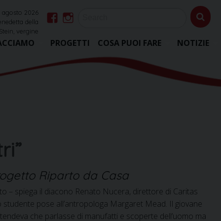
 agosto 2026
nedetta della
Facebook
Instagram
Stein, vergine
ACCIAMO
PROGETTI
COSA PUOI FARE
NOTIZIE
ri”
progetto Riparto da Casa
o – spiega il diacono Renato Nucera, direttore di Caritas
o studente pose all’antropologa Margaret Mead. Il giovane
 attendeva che parlasse di manufatti e scoperte dell’uomo ma