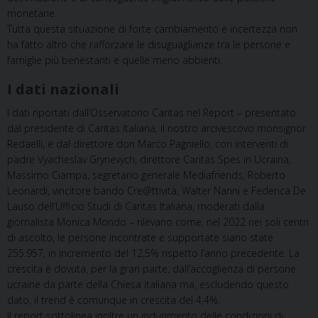
monetarie.
Tutta questa situazione di forte cambiamento e incertezza non
ha fatto altro che rafforzare le disuguaglianze tra le persone e
famiglie più benestanti e quelle meno abbienti.
I dati nazionali
I dati riportati dall’Osservatorio Caritas nel Report – presentato
dal presidente di Caritas Italiana, il nostro arcivescovo monsignor
Redaelli, e dal direttore don Marco Pagniello, con interventi di
padre Vyacheslav Grynevych, direttore Caritas Spes in Ucraina,
Massimo Ciampa, segretario generale Mediafriends, Roberto
Leonardi, vincitore bando Cre@ttività, Walter Nanni e Federica De
Lauso dell’Ufficio Studi di Caritas Italiana, moderati dalla
giornalista Monica Mondo – rilevano come, nel 2022 nei soli centri
di ascolto, le persone incontrate e supportate siano state
255.957, in incremento del 12,5% rispetto l’anno precedente. La
crescita è dovuta, per la gran parte, dall’accoglienza di persone
ucraine da parte della Chiesa italiana ma, escludendo questo
dato, il trend è comunque in crescita del 4,4%.
Il report sottolinea inoltre un indurimento delle condizioni di