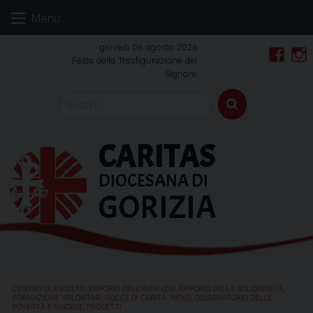
Skip
Menu
to
content
giovedì 06 agosto 2026
Festa della Trasfigurazione del
Faceb
In
Signore
CARITAS
DIOCESANA DI
GORIZIA
CENTRO DI ASCOLTO
,
EMPORIO DELL'INFANZIA
,
EMPORIO DELLA SOLIDARIETÀ
,
FORMAZIONE VOLONTARI
,
GOCCE DI CARITÀ
,
NEWS
,
OSSERVATORIO DELLE
POVERTÀ E RISORSE
,
PROGETTI