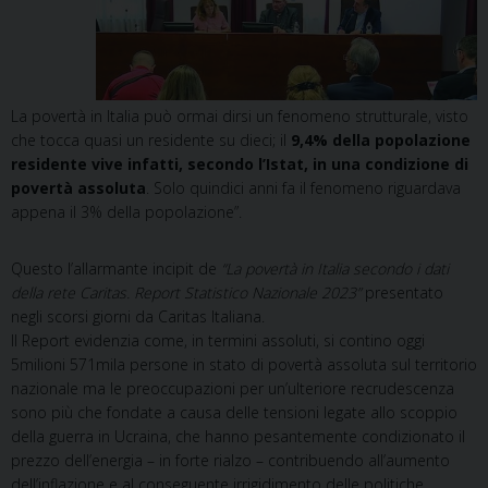
La povertà in Italia può ormai dirsi un fenomeno strutturale, visto
che tocca quasi un residente su dieci; il
9,4% della popolazione
residente vive infatti, secondo l’Istat, in una condizione di
povertà assoluta
. Solo quindici anni fa il fenomeno riguardava
appena il 3% della popolazione”.
Questo l’allarmante incipit de
“La povertà in Italia secondo i dati
della rete Caritas. Report Statistico Nazionale 2023”
presentato
negli scorsi giorni da Caritas Italiana.
Il Report evidenzia come, in termini assoluti, si contino oggi
5milioni 571mila persone in stato di povertà assoluta sul territorio
nazionale ma le preoccupazioni per un’ulteriore recrudescenza
sono più che fondate a causa delle tensioni legate allo scoppio
della guerra in Ucraina, che hanno pesantemente condizionato il
prezzo dell’energia – in forte rialzo – contribuendo all’aumento
dell’inflazione e al conseguente irrigidimento delle politiche