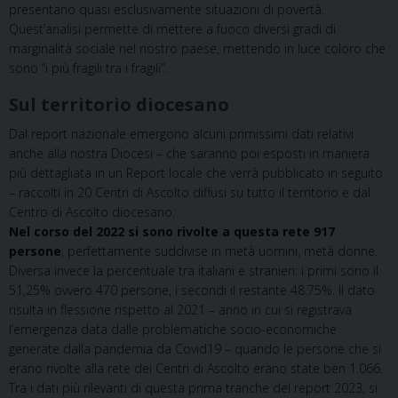
presentano quasi esclusivamente situazioni di povertà.
Quest’analisi permette di mettere a fuoco diversi gradi di
marginalità sociale nel nostro paese, mettendo in luce coloro che
sono “i più fragili tra i fragili”.
Sul territorio diocesano
Dal report nazionale emergono alcuni primissimi dati relativi
anche alla nostra Diocesi – che saranno poi esposti in maniera
più dettagliata in un Report locale che verrà pubblicato in seguito
– raccolti in 20 Centri di Ascolto diffusi su tutto il territorio e dal
Centro di Ascolto diocesano.
Nel corso del 2022 si sono rivolte a questa rete 917
persone
, perfettamente suddivise in metà uomini, metà donne.
Diversa invece la percentuale tra italiani e stranieri: i primi sono il
51,25% ovvero 470 persone, i secondi il restante 48.75%. Il dato
risulta in flessione rispetto al 2021 – anno in cui si registrava
l’emergenza data dalle problematiche socio-economiche
generate dalla pandemia da Covid19 – quando le persone che si
erano rivolte alla rete dei Centri di Ascolto erano state ben 1.066.
Tra i dati più rilevanti di questa prima tranche del report 2023, si