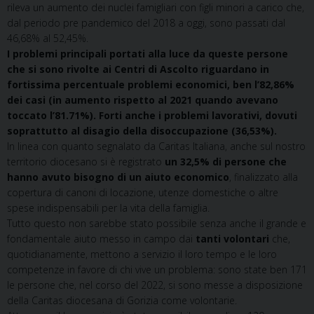
rileva un aumento dei nuclei famigliari con figli minori a carico che,
dal periodo pre pandemico del 2018 a oggi, sono passati dal
46,68% al 52,45%.
I problemi principali portati alla luce da queste persone
che si sono rivolte ai Centri di Ascolto riguardano in
fortissima percentuale problemi economici, ben l’82,86%
dei casi (in aumento rispetto al 2021 quando avevano
toccato l’81.71%). Forti anche i problemi lavorativi, dovuti
soprattutto al disagio della disoccupazione (36,53%).
In linea con quanto segnalato da Caritas Italiana, anche sul nostro
territorio diocesano si è registrato
un 32,5% di persone che
hanno avuto bisogno di un aiuto economico
, finalizzato alla
copertura di canoni di locazione, utenze domestiche o altre
spese indispensabili per la vita della famiglia.
Tutto questo non sarebbe stato possibile senza anche il grande e
fondamentale aiuto messo in campo dai
tanti volontari
che,
quotidianamente, mettono a servizio il loro tempo e le loro
competenze in favore di chi vive un problema: sono state ben 171
le persone che, nel corso del 2022, si sono messe a disposizione
della Caritas diocesana di Gorizia come volontarie.