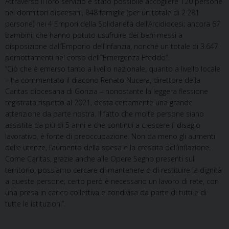
Attraverso il loro servizio è stato possibile accogliere 120 persone
nei dormitori diocesani, 848 famiglie (per un totale di 2.281
persone) nei 4 Empori della Solidarietà dell’Arcidiocesi; ancora 67
bambini, che hanno potuto usufruire dei beni messi a
disposizione dall’Emporio dell’Infanzia, nonché un totale di 3.647
pernottamenti nel corso dell’”Emergenza Freddo”.
“Ciò che è emerso tanto a livello nazionale, quanto a livello locale
– ha commentato il diacono Renato Nucera, direttore della
Caritas diocesana di Gorizia – nonostante la leggera flessione
registrata rispetto al 2021, desta certamente una grande
attenzione da parte nostra. Il fatto che molte persone siano
assistite da più di 5 anni e che continui a crescere il disagio
lavorativo, è fonte di preoccupazione. Non da meno gli aumenti
delle utenze, l’aumento della spesa e la crescita dell’inflazione.
Come Caritas, grazie anche alle Opere Segno presenti sul
territorio, possiamo cercare di mantenere o di restituire la dignità
a queste persone; certo però è necessario un lavoro di rete, con
una presa in carico collettiva e condivisa da parte di tutti e di
tutte le istituzioni”.