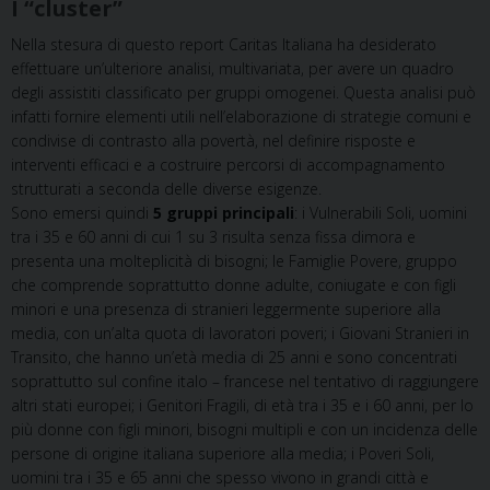
I “cluster”
Nella stesura di questo report Caritas Italiana ha desiderato
effettuare un’ulteriore analisi, multivariata, per avere un quadro
degli assistiti classificato per gruppi omogenei. Questa analisi può
infatti fornire elementi utili nell’elaborazione di strategie comuni e
condivise di contrasto alla povertà, nel definire risposte e
interventi efficaci e a costruire percorsi di accompagnamento
strutturati a seconda delle diverse esigenze.
Sono emersi quindi
5 gruppi principali
: i Vulnerabili Soli, uomini
tra i 35 e 60 anni di cui 1 su 3 risulta senza fissa dimora e
presenta una molteplicità di bisogni; le Famiglie Povere, gruppo
che comprende soprattutto donne adulte, coniugate e con figli
minori e una presenza di stranieri leggermente superiore alla
media, con un’alta quota di lavoratori poveri; i Giovani Stranieri in
Transito, che hanno un’età media di 25 anni e sono concentrati
soprattutto sul confine italo – francese nel tentativo di raggiungere
altri stati europei; i Genitori Fragili, di età tra i 35 e i 60 anni, per lo
più donne con figli minori, bisogni multipli e con un incidenza delle
persone di origine italiana superiore alla media; i Poveri Soli,
uomini tra i 35 e 65 anni che spesso vivono in grandi città e