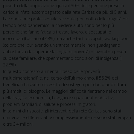
povertà della popolazione: quasi il 30% delle persone prese in
carico è infatti accompagnato dalla rete Caritas da più di 5 anni.
La condizione professionale racconta poi molto delle fragilità del
tempo post pandemico: a chiedere aiuto sono per lo più
persone che fanno fatica a trovare lavoro, disoccupati o
inoccupati (toccano il 48%) ma anche tanti occupati, working poor
(coloro che, pur avendo un’entrata mensile, non guadagnano
abbastanza da superare la soglia di povertà) o lavoratori poveri
su base familiare, che sperimentano condizioni di indigenza (il
22,8%).
In questo contesto aumenta il peso delle “povertà
multidimensionali” e, nel corso dell’ultimo anno, il 56,2% dei
beneficiari ha avuto necessità di sostegno per due o addirittura
più ambiti di bisogno. Le maggiori difficoltà rientrano nel campo
della fragilità economica, bisogni occupazionali e abitativi,
problemi familiari, di salute e processi migratori.
In termini di risposte, gli interventi della rete Caritas sono stati
numerosi e differenziati e complessivamente ne sono stati erogati
oltre 3,4 milioni.