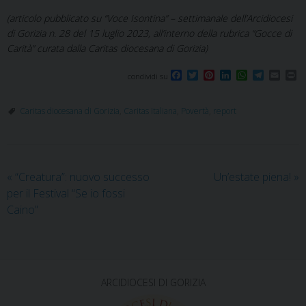
(articolo pubblicato su “Voce Isontina” – settimanale dell’Arcidiocesi
di Gorizia n. 28 del 15 luglio 2023, all’interno della rubrica “Gocce di
Carità” curata dalla Caritas diocesana di Gorizia)
F
T
P
L
W
T
E
P
condividi su
a
w
i
i
h
e
m
r
c
i
n
n
a
l
a
i
e
t
t
k
t
e
i
n
Caritas diocesana di Gorizia
,
Caritas Italiana
,
Povertà
,
report
b
t
e
e
s
g
l
t
o
e
r
d
A
r
o
r
e
I
p
a
k
s
n
p
m
t
«
“Creatura”: nuovo successo
Un’estate piena!
»
per il Festival “Se io fossi
Caino”
ARCIDIOCESI DI GORIZIA