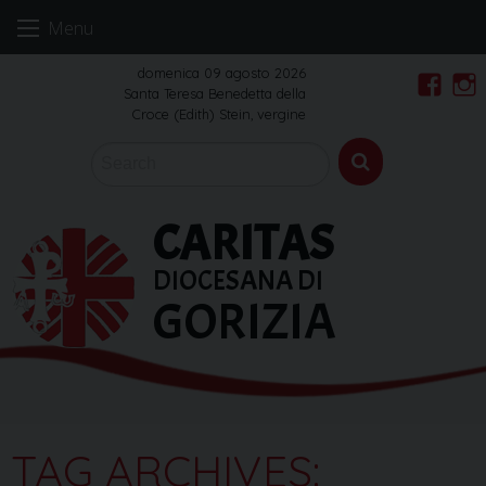
Skip
Menu
to
content
domenica 09 agosto 2026
Santa Teresa Benedetta della
Faceb
In
Croce (Edith) Stein, vergine
CARITAS
DIOCESANA DI
GORIZIA
TAG ARCHIVES: