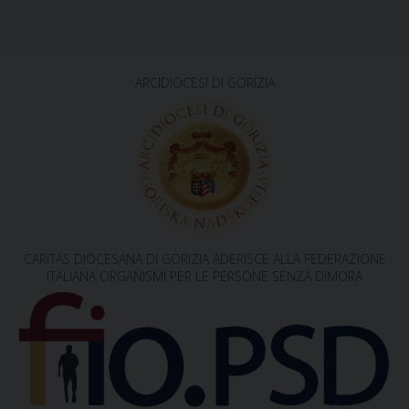
P
o
s
ARCIDIOCESI DI GORIZIA
t
N
a
v
i
g
CARITAS DIOCESANA DI GORIZIA ADERISCE ALLA FEDERAZIONE
a
ITALIANA ORGANISMI PER LE PERSONE SENZA DIMORA
t
i
o
n