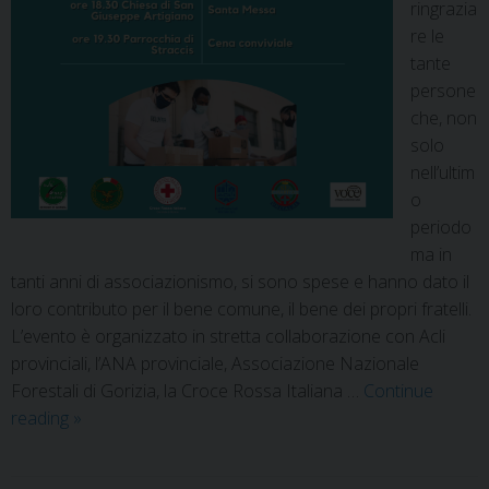
ringrazia
re le
tante
persone
che, non
solo
nell’ultim
o
periodo
ma in
tanti anni di associazionismo, si sono spese e hanno dato il
loro contributo per il bene comune, il bene dei propri fratelli.
L’evento è organizzato in stretta collaborazione con Acli
provinciali, l’ANA provinciale, Associazione Nazionale
Forestali di Gorizia, la Croce Rossa Italiana …
Continue
reading
»