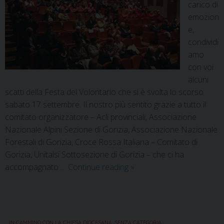
carico di
emozion
e,
condividi
amo
con voi
alcuni
scatti della Festa del Volontario che si è svolta lo scorso
sabato 17 settembre. Il nostro più sentito grazie a tutto il
comitato organizzatore – Acli provinciali, Associazione
Nazionale Alpini Sezione di Gorizia, Associazione Nazionale
Forestali di Gorizia, Croce Rossa Italiana – Comitato di
Gorizia, Unitalsi Sottosezione di Gorizia – che ci ha
accompagnato …
Continue reading
»
IN CAMMINO CON LA CHIESA DIOCESANA
,
SENZA CATEGORIA