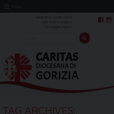
Skip
Menu
to
content
venerdì 07 agosto 2026
Santi Sisto II, papa, e
Faceb
In
compagni, martiri
CARITAS
DIOCESANA DI
GORIZIA
TAG ARCHIVES: