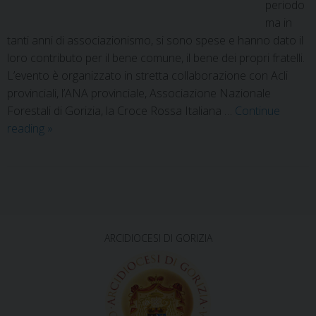
periodo
ma in
tanti anni di associazionismo, si sono spese e hanno dato il
loro contributo per il bene comune, il bene dei propri fratelli.
L’evento è organizzato in stretta collaborazione con Acli
provinciali, l’ANA provinciale, Associazione Nazionale
Forestali di Gorizia, la Croce Rossa Italiana …
Continue
reading
»
P
o
s
ARCIDIOCESI DI GORIZIA
t
N
a