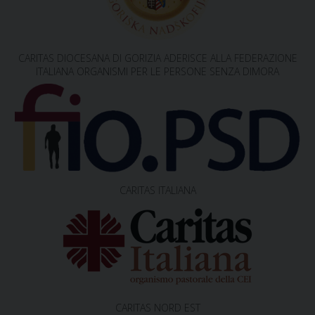
v
i
g
CARITAS DIOCESANA DI GORIZIA ADERISCE ALLA FEDERAZIONE
a
ITALIANA ORGANISMI PER LE PERSONE SENZA DIMORA
t
i
o
n
CARITAS ITALIANA
CARITAS NORD EST