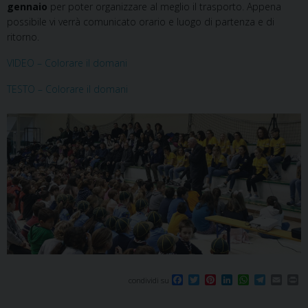
gennaio
per poter organizzare al meglio il trasporto. Appena
possibile vi verrà comunicato orario e luogo di partenza e di
ritorno.
VIDEO – Colorare il domani
TESTO – Colorare il domani
F
T
P
L
W
T
E
P
condividi su
a
w
i
i
h
e
m
r
c
i
n
n
a
l
a
i