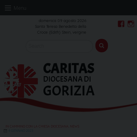
Skip
Menu
to
content
domenica 09 agosto 2026
Santa Teresa Benedetta della
Faceb
In
Croce (Edith) Stein, vergine
CARITAS
DIOCESANA DI
GORIZIA
IN CAMMINO CON LA CHIESA DIOCESANA
,
NEWS
4 GENNAIO 2023