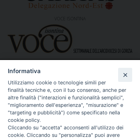
VOCE ISONTINA
Informativa
Utilizziamo cookie o tecnologie simili per
finalità tecniche e, con il tuo consenso, anche per
altre finalità ("interazioni e funzionalità semplici",
"miglioramento dell'esperienza", "misurazione" e
Caritas Diocesana di Gorizia
Sede operativa – uffici
"targeting e pubblicità") come specificato nella
via G. B. Garzarolli, 131 – 34170 Gorizia
cookie policy.
Tel. 0481525188
Cliccando su "accetta" acconsenti all'utilizzo dei
Mail:
direzione@caritasgorizia.it
-
caritasgorizia@pec.it
cookie. Cliccando su "personalizza" puoi avere