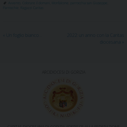
e
t
t
k
t
e
i
n
Avvento
,
Colorare il domani
,
Monfalcone
,
parrocchia san Giuseppe
,
b
t
e
e
s
g
l
t
Parrocchie
,
Ragazzi Caritas
o
e
r
d
A
r
o
r
e
I
p
a
k
s
n
p
m
t
«
Un foglio bianco…
2022: un anno con la Caritas
diocesana
»
ARCIDIOCESI DI GORIZIA
CARITAS DIOCESANA DI GORIZIA ADERISCE ALLA FEDERAZIONE