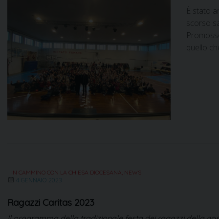
È stato a
scorso sa
Promosso 
quello ch
IN CAMMINO CON LA CHIESA DIOCESANA
,
NEWS
4 GENNAIO 2023
Ragazzi Caritas 2023
Il programma della tradizionale festa dei ragazzi della no