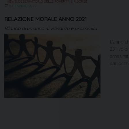
NEWS
,
OSSERVATORIO DELLE POVERTÀ E RISORSE
5 GENNAIO 2022
RELAZIONE MORALE ANNO 2021
Bilancio di un anno di vicinanza e prossimità
L’anno ch
231 volon
prossimit
parrocchi
P