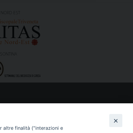
 NORD EST
ISONTINA
altre finalità ("interazioni e