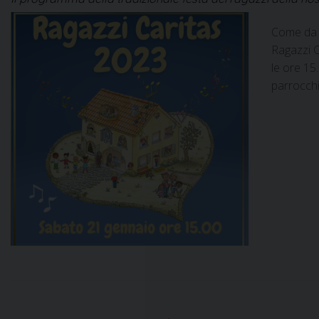
Come da t
Ragazzi C
le ore 15.
parrocch