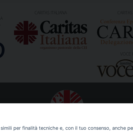
CARITAS ITALIANA
CARITAS
NA
A
VOCE 
Caritas Diocesana di Gorizia
imili per finalità tecniche e, con il tuo consenso, anche per 