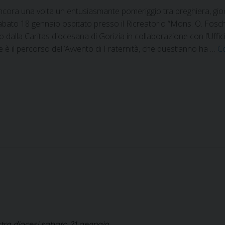
ncora una volta un entusiasmante pomeriggio tra preghiera, gioc
bato 18 gennaio ospitato presso il Ricreatorio “Mons. O. Fosc
dalla Caritas diocesana di Gorizia in collaborazione con l’Uffi
e è il percorso dell’Avvento di Fraternità, che quest’anno ha …
C
stra diocesi sabato 21 gennaio