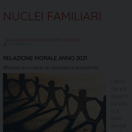
NUCLEI FAMILIARI
NEWS
,
OSSERVATORIO DELLE POVERTÀ E RISORSE
5 GENNAIO 2022
RELAZIONE MORALE ANNO 2021
Bilancio di un anno di vicinanza e prossimità
L’anno
che si è
da poco
conclus
oi, è
stato
ancora