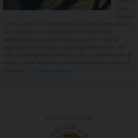
caratteri
zzato
dall’eme
rgenza sanitaria. Un anno difficile, ma grazie all’impegno di
231 volontari la rete Caritas presente sul territorio
dell’Arcidiocesi di Gorizia ha potuto essere un segno
importante di vicinanza e di prossimità alle persone che
sono in povertà ed esclusione sociale. La rete dei Centri di
Ascolto, quello diocesano assieme a quelli parrocchiali, ha
incontrato …
Continue reading
»
P
o
s
ARCIDIOCESI DI GORIZIA
t
N