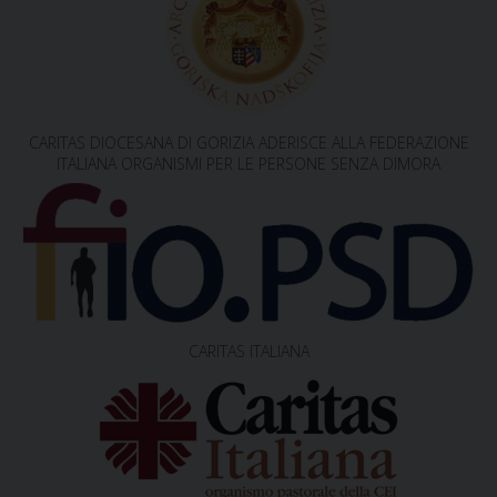
a
v
i
g
CARITAS DIOCESANA DI GORIZIA ADERISCE ALLA FEDERAZIONE
a
ITALIANA ORGANISMI PER LE PERSONE SENZA DIMORA
t
i
o
n
CARITAS ITALIANA