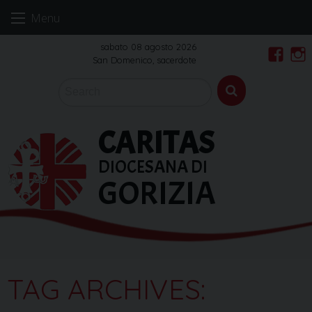
Skip
Menu
to
content
sabato 08 agosto 2026
San Domenico, sacerdote
Faceb
In
CARITAS
DIOCESANA DI
GORIZIA
TAG ARCHIVES: