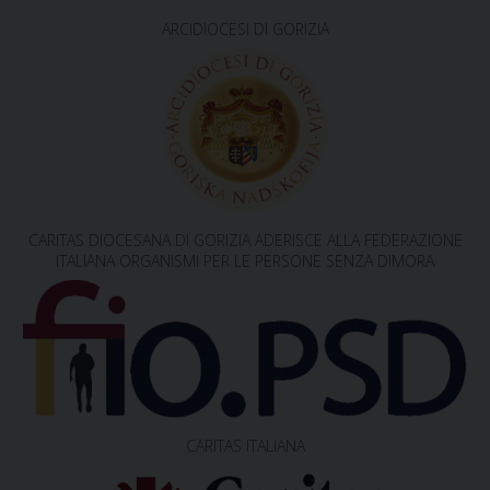
o
s
ARCIDIOCESI DI GORIZIA
t
N
a
v
i
g
CARITAS DIOCESANA DI GORIZIA ADERISCE ALLA FEDERAZIONE
a
ITALIANA ORGANISMI PER LE PERSONE SENZA DIMORA
t
i
o
n
CARITAS ITALIANA