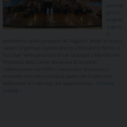
pomerig
gio tra
preghier
a, gioco
e
divertimento quello proposto da “Ragazzi Caritas” lo scorso
sabato 18 gennaio ospitato presso il Ricreatorio “Mons. O.
Foschian” della parrocchia di San Giuseppe a Monfalcone.
Promosso dalla Caritas diocesana di Gorizia in
collaborazione con l’Ufficio catechistico diocesano, il
momento di incontro conclude quello che è il percorso
dell’Avvento di Fraternità, che quest’anno ha …
Continue
reading
»
P