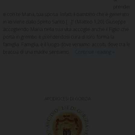
prender
e con te Maria, tua sposa. Infatti il bambino che è generato
in lei viene dallo Spirito Santo […]” (Matteo 1,20) Giuseppe
accogliendo Maria nella sua vita accoglie anche il Figlio che
porta in grembo e prendendosi cura di loro forma la
famiglia. Famiglia, è il luogo dove veniamo accolti, dove tra le
braccia di una madre sentiamo …
Continue reading
»
P
o
s
ARCIDIOCESI DI GORIZIA
t
N
a
v