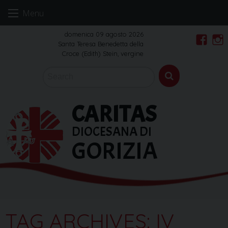
Skip
Menu
to
content
domenica 09 agosto 2026
Santa Teresa Benedetta della
Faceb
In
Croce (Edith) Stein, vergine
CARITAS
DIOCESANA DI
GORIZIA
TAG ARCHIVES:
IV