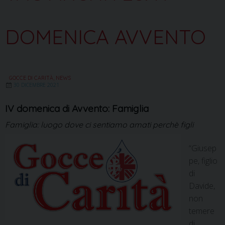
DOMENICA AVVENTO
GOCCE DI CARITÀ
,
NEWS
30 DICEMBRE 2021
IV domenica di Avvento: Famiglia
Famiglia: luogo dove ci sentiamo amati perchè figli
“Giusep
pe, figlio
di
Davide,
non
temere
di