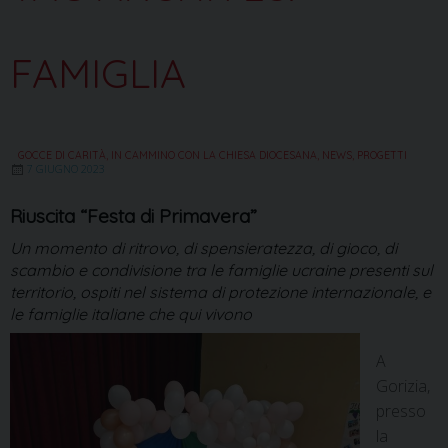
FAMIGLIA
GOCCE DI CARITÀ
,
IN CAMMINO CON LA CHIESA DIOCESANA
,
NEWS
,
PROGETTI
7 GIUGNO 2023
Riuscita “Festa di Primavera”
Un momento di ritrovo, di spensieratezza, di gioco, di
scambio e condivisione tra le famiglie ucraine presenti sul
territorio, ospiti nel sistema di protezione internazionale, e
le famiglie italiane che qui vivono
A
Gorizia,
presso
la