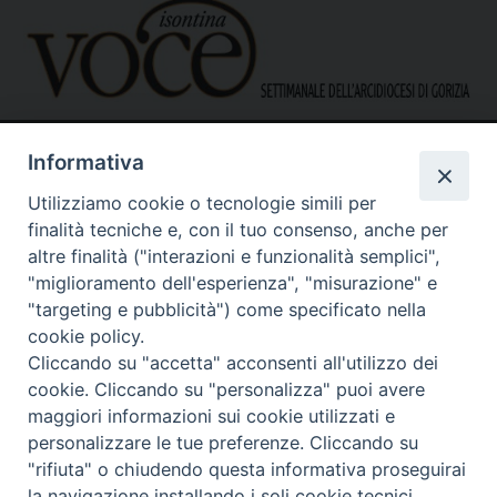
Informativa
Utilizziamo cookie o tecnologie simili per
finalità tecniche e, con il tuo consenso, anche per
altre finalità ("interazioni e funzionalità semplici",
"miglioramento dell'esperienza", "misurazione" e
Caritas Diocesana di Gorizia
Sede operativa – uffici
"targeting e pubblicità") come specificato nella
via G. B. Garzarolli, 131 – 34170 Gorizia
cookie policy.
Tel. 0481525188
Cliccando su "accetta" acconsenti all'utilizzo dei
Mail:
direzione@caritasgorizia.it
-
caritasgorizia@pec.it
cookie. Cliccando su "personalizza" puoi avere
maggiori informazioni sui cookie utilizzati e
personalizzare le tue preferenze. Cliccando su
"rifiuta" o chiudendo questa informativa proseguirai
la navigazione installando i soli cookie tecnici.