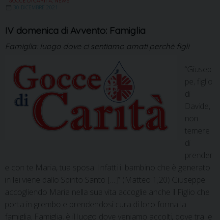
GOCCE DI CARITÀ
,
NEWS
30 DICEMBRE 2021
IV domenica di Avvento: Famiglia
Famiglia: luogo dove ci sentiamo amati perchè figli
“Giusep
pe, figlio
di
Davide,
non
temere
di
prender
e con te Maria, tua sposa. Infatti il bambino che è generato
in lei viene dallo Spirito Santo […]” (Matteo 1,20) Giuseppe
accogliendo Maria nella sua vita accoglie anche il Figlio che
porta in grembo e prendendosi cura di loro forma la
famiglia. Famiglia, è il luogo dove veniamo accolti, dove tra le