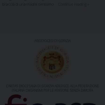
braccia di una madre sentiamo …
Continue reading
»
P
o
s
ARCIDIOCESI DI GORIZIA
t
N
a
v
i
g
CARITAS DIOCESANA DI GORIZIA ADERISCE ALLA FEDERAZIONE
a
ITALIANA ORGANISMI PER LE PERSONE SENZA DIMORA
t
i