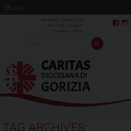
Skip
Menu
to
content
venerdì 07 agosto 2026
Santi Sisto II, papa, e
Faceb
In
compagni, martiri
CARITAS
DIOCESANA DI
GORIZIA
TAG ARCHIVES: